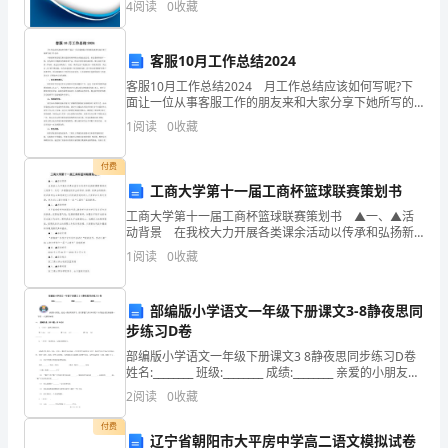
4
阅读
0
收藏
创新、企业风险、企业活力四个维度对企业发展情况进
的
行评
职
客服10月工作总结2024
客服10月工作总结2024 月工作总结应该如何写呢?下
业
面让一位从事客服工作的朋友来和大家分享下她所写的
工作总结。 个新的顾客需要花费大量的时间和精力才
内
1
阅读
0
收藏
能促成交易，但是老顾客就不一 样，因为他们了解
涵
付费
工商大学第十一届工商杯篮球联赛策划书
有
工商大学第十一届工商杯篮球联赛策划书 ▲一、▲活
了
动背景 在我校大力开展各类课余活动以传承和弘扬新
儒商精神的大背景下，为进一步增强我校学生的团结、
1
阅读
0
收藏
更
拼搏、有担当的精神，校团委学生会体育部充分利用我
校
深
部编版小学语文一年级下册课文3-8静夜思同
步练习D卷
一
部编版小学语文一年级下册课文3 8静夜思同步练习D卷
层
姓名:________ 班级:________ 成绩:________ 亲爱的小朋友，
经过一段时间的学习，
2
阅读
0
收藏
的
付费
理
辽宁省朝阳市大平房中学高二语文模拟试卷