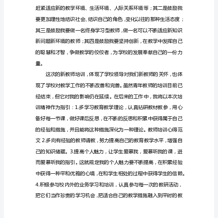
5
月
25
日，
我
很
荣
幸
参
与
了
谈
固