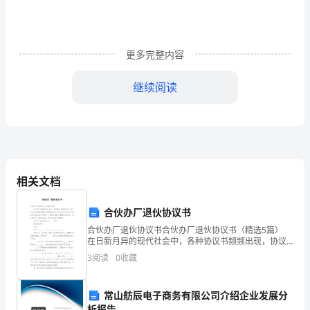
小
学
青
更多完整内容
年
继续阅读
教
师
培
训，
相关文档
虽
合伙办厂退伙协议书
然
合伙办厂退伙协议书合伙办厂退伙协议书（精选5篇）
在日新月异的现代社会中，各种协议书频频出现，协议
只
书对双方的事务履行起到积极作用。那么协议书怎么写
3
阅读
0
收藏
才能发挥它最大的作用呢？下面是小编精心整理的合伙
有
办
短
常山舫辰电子商务有限公司介绍企业发展分
析报告