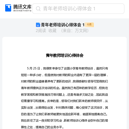
青
青年老师培训心得体会 1
年
青年老师培训心得体会 1
付费
老
2
阅读
收藏
（
来自
：
万文网
）
师
培
训
心
得
体
会