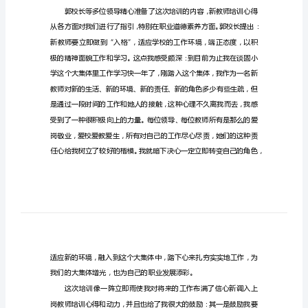
1
青
年
教
师
培
训
心
得
体
限性之处，提高自己的业务水平。
会