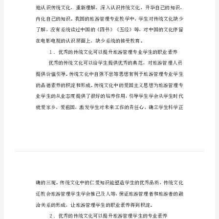
学
中
的
应
用
的
论
文
传
统