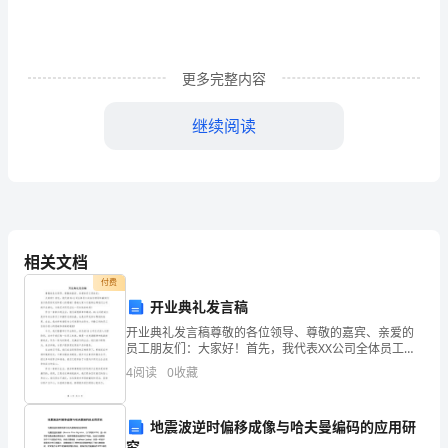
的
论
更多完整内容
文
继续阅读
摘
要：
我
们
相关文档
教
付费
师
开业典礼发言稿
开业典礼发言稿尊敬的各位领导、尊敬的嘉宾、亲爱的
要
员工朋友们：大家好！首先，我代表XX公司全体员工向
各位领导和嘉宾们表示热烈的欢迎和衷心的感谢！感谢
将
4
阅读
0
收藏
大家今天能够出席我们公司的开业典礼，与我们共同见
证这一
传
地震波逆时偏移成像与哈夫曼编码的应用研
统
究