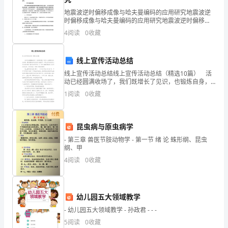
地震波逆时偏移成像与哈夫曼编码的应用研究地震波逆
文
时偏移成像与哈夫曼编码的应用研究地震波逆时偏移
（Reverse Time Migration，以下简称RTM）是一种用
化
4
阅读
0
收藏
于地震成像的高级技术，能够高精度地
和
线上宣传活动总结
旅
线上宣传活动总结线上宣传活动总结（精选10篇） 活
动已经圆满收场了，我们既增长了见识，也锻炼自身，
游
这时候，最关键的活动总结怎么能落下。那么活动总结
1
阅读
0
收藏
怎么写才能发挥它最大的作用呢？以下是小编整理的线
管
付费
理
昆虫病与原虫病学
专
- 第三章 兽医节肢动物学 - 第一节 绪 论 蛛形纲、昆虫
纲、甲
业
4
阅读
0
收藏
教
学
幼儿园五大领域教学
相
- 幼儿园五大领域教学 - 孙政君 - - -
5
阅读
0
收藏