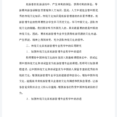
文
化
在
旅
游
管
理
教
学
中
的
应
用