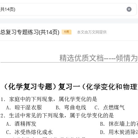
总复习专题练习(共14页)
本文由万文网提供
付费
精选优质文档-----倾情为你奉上
（化学复习专题）复习一（
1．家庭中的下列现象，属化学变化的是
A．晾干湿衣服B．弯曲电线C．点燃煤气D．摔破玻璃杯
2．生活中常见的下列现象，属于化学变化的是
A．酒精挥发B．抹在墙上的石灰浆逐渐变硬
C．冰受热熔化成水D．用木炭消除冰箱中的异味
3．下列变化中，属于物理变化的是
A．白磷自燃B．把干冰放入澄清石灰水中
C．菜刀水渍未干导致生锈D．浅蓝色的液氧变成无色的氧气
4．下列变化属于化学变化的是
A．夜幕降临，珠江两岸霓虹灯通电后发出美丽的亮光