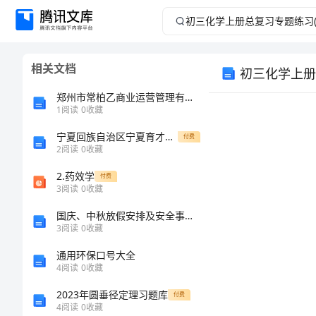
初
三
相关文档
初三化学上册
化
郑州市常柏乙商业运营管理有限公司介绍企业发展分析报告
学
1
阅读
0
收藏
宁夏回族自治区宁夏育才中学勤行校区2024年高一物理第一学期期末综合测试模拟试题含解析
上
付费
2
阅读
0
收藏
册
2.药效学
付费
3
阅读
0
收藏
总
国庆、中秋放假安排及安全事项致学生家长一封信
3
阅读
0
收藏
复
通用环保口号大全
习
4
阅读
0
收藏
2023年圆垂径定理习题库
付费
专
4
阅读
0
收藏