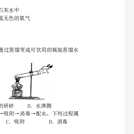
状的工艺品D．自来水通过蒸馏变成可饮用的瓶装蒸馏水
为：取水→沉降→过滤→吸附→消毒→配水。下列过程属