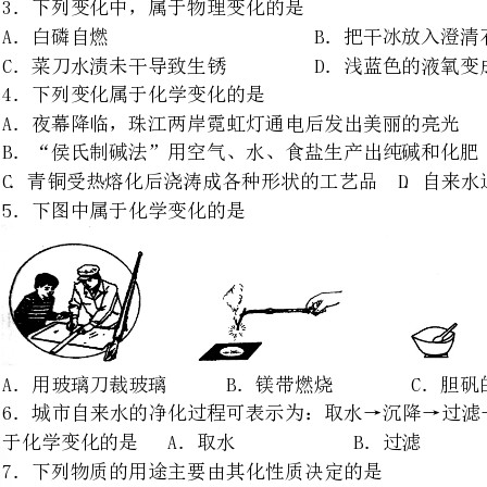
B．“侯氏制碱法”用空气、水、食盐生产出纯碱和化肥
C．青铜受热熔化后浇涛成各种形
5．下图中属于化学变化的是
A．用玻璃刀裁玻璃B．镁带燃烧C．胆矾的研碎D．水沸腾
6．城市自来水的净化过程可表示
于化学变化的是A．取水B．过滤C．吸附D．消毒
7．下列物质的用途主要由其化性质决定的是
A．用金刚石做玻璃刀的刀头B．用碳酸氢钠治疗胃酸过多症
C．用石墨做铅笔芯写字D．用钨做电灯泡里的灯丝
8．下列物质的用途，主要利用化学性质的是
A．铜制造电线B．活性炭吸附冰箱中的异味
C．氧气供给呼吸D．稀有气体作为霓虹灯的填充气
9．下列物质的用途与其物理性质有关的是
A．用食醋除去热水瓶胆壁上沉积的水垢
B．防毒面具里的滤毒罐利用活性炭来吸附毒气
C．做馒头时，在发酵后的面团中加入适量纯碱，防止馒头发酸