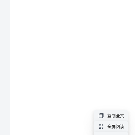
题
练
习
(共
14
页)
（化
学
复
复制全文
习
全屏阅读
专