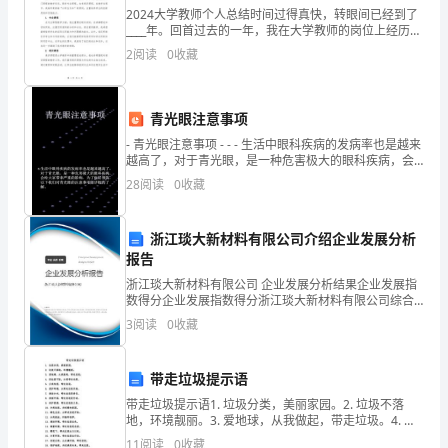
好！
2024大学教师个人总结时间过得真快，转眼间已经到了
当
____年。回首过去的一年，我在大学教师的岗位上经历了
许多的成长和收获。在这____字的总结中，我将详细回顾
2
阅读
0
收藏
我
过去一年的工作和学习经历，并对自己的成长
们
青光眼注意事项
正
- 青光眼注意事项 - - - 生活中眼科疾病的发病率也是越来
越高了，对于青光眼，是一种危害极大的眼科疾病，会
享
给大家带来严
28
阅读
0
收藏
受
温
浙江琰大新材料有限公司介绍企业发展分析
报告
暖
浙江琰大新材料有限公司 企业发展分析结果企业发展指
数得分企业发展指数得分浙江琰大新材料有限公司综合
幸
得分说明：企业发展指数根据企业规模、企业创新、企
3
阅读
0
收藏
业风险、企业活力四个维度对企业发展情况进行评价。
福
该企
日
带走垃圾提示语
带走垃圾提示语1. 垃圾分类，美丽家园。2. 垃圾不落
子
地，环境靓丽。3. 爱地球，从我做起，带走垃圾。4. 扔
垃圾可耻，分类带走光荣。5. 分类有爱，带走垃圾。6.
11
阅读
0
收藏