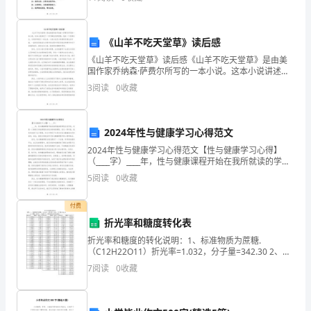
的
爱护环境，从带走垃圾开始。7. 清
时
《山羊不吃天堂草》读后感
候，
《山羊不吃天堂草》读后感《山羊不吃天堂草》是由美
国作家乔纳森·萨费尔所写的一本小说。这本小说讲述了
您
一位叫做托尼的男孩，他在一个农场长大，与母亲和祖
3
阅读
0
收藏
父一起生活。小说从托尼小时候的农场生活开始，一直
可
讲述到
曾
2024年性与健康学习心得范文
想
2024年性与健康学习心得范文【性与健康学习心得】
（____字）____年，性与健康课程开始在我所就读的学校
过，
正式开设，这是一门相较于其他课程而言较为特殊的课
5
阅读
0
收藏
程。在这一学年里，我有幸选修了这门课程，并从
在
付费
红
折光率和糖度转化表
折光率和糖度的转化说明：1、标准物质为蔗糖.
安
（C12H22O11）折光率=1.032，分子量=342.30 2、糖
度（BRIX），在20℃下，钠的黄色光589nm波长折光率
还
7
阅读
0
收藏
糖度（BRIX）折
有