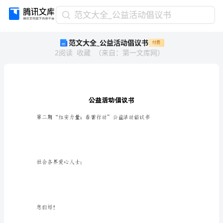
范
范文大全_公益活动倡议书
文
范文大全_公益活动倡议书
付费
大
2
阅读
收藏
（
来自
：
第一文库网
）
全
_
公
益
活
动
倡