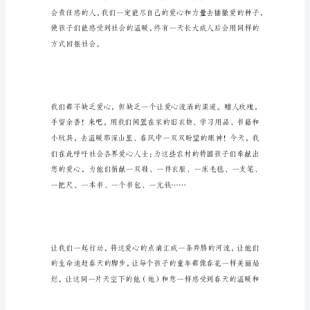
“红
安
力
量；
春
蕾
行
动”
公
都在触痛着我们的灵魂……
益
活
动
倡