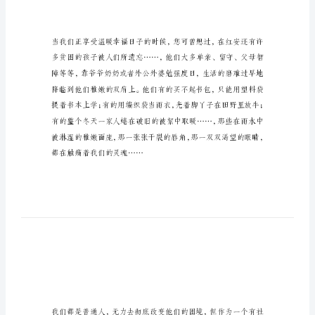
议
书
公
益
社会各界爱心人士：
活
动
倡
议
您们好！
书
第
二
期