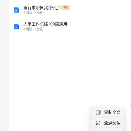
操
银行求职自我评价_1
付费
作
2
阅读
0
收藏
规
人事工作总结100篇通用
4
阅读
0
收藏
程
总
则
第
一
章
总
则
复制全文
第
全屏阅读
一