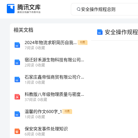
安
全
相关文档
安全操作规程
操
2024年物流求职简历自我评价
付费
作
7
阅读
0
收藏
宿迁好禾源生物科技有限公司介绍企业发展分析报告
规
2
阅读
0
收藏
程
石家庄鑫帝恒商贸有限公司介绍企业发展分析报告
1
阅读
0
收藏
总
科教版八年级物理质量与密度单元测试题
37
阅读
0
收藏
则
温馨的作文600字_1
付费
安
1
阅读
0
收藏
全
保安突发事件处理知识
6
阅读
0
收藏