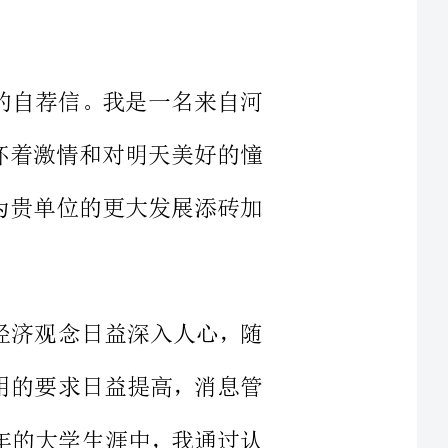
天，满怀着激情和对明天美好的憧
能力，为贵单位的更大发展添砖加
，学问经济观念日益深入人心，随
发、利用的要求日益提高，消息管
大。四年的大学生涯中，我通过认
息管理的基本理论与基本学问，具
力，管理学和经济学两大门类学问
实践，充实和完善了自我，使我对未来充满了决心。
是专业学问与实践经验齐备，博与