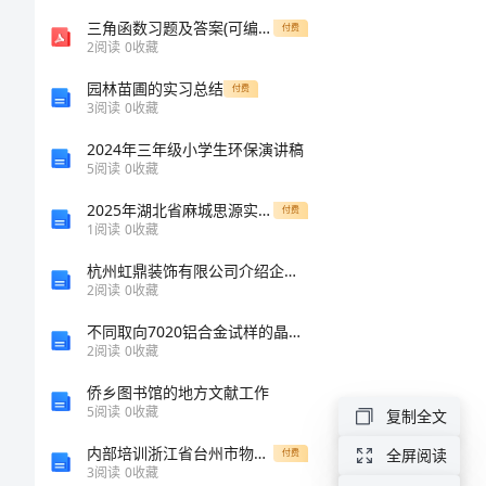
财
三角函数习题及答案(可编辑修改word版)
付费
2
阅读
0
收藏
务
园林苗圃的实习总结
付费
会
3
阅读
0
收藏
计
2024年三年级小学生环保演讲稿
5
阅读
0
收藏
的
2025年湖北省麻城思源实验学校八年级物理第一学期期中质量检测模拟试题（含答案）
付费
求
1
阅读
0
收藏
职
杭州虹鼎装饰有限公司介绍企业发展分析报告
自
2
阅读
0
收藏
荐
不同取向7020铝合金试样的晶间腐蚀机理研究
2
阅读
0
收藏
信
侨乡图书馆的地方文献工作
财
5
阅读
0
收藏
复制全文
务
内部培训浙江省台州市物业公司物业管理基本工作范围及职责知识竞赛试题王牌题库有完整答案
全屏阅读
付费
3
阅读
0
收藏