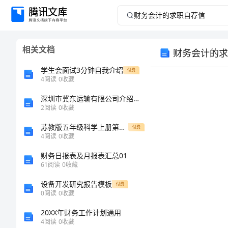
财
务
相关文档
财务会计的求
会
学生会面试3分钟自我介绍
付费
计
4
阅读
0
收藏
深圳市冀东运输有限公司介绍企业发展分析报告
的
2
阅读
0
收藏
求
苏教版五年级科学上册第一次月考考试题加答案
付费
4
阅读
0
收藏
职
财务日报表及月报表汇总01
61
阅读
0
收藏
自
设备开发研究报告模板
付费
荐
0
阅读
0
收藏
20XX年财务工作计划通用
信
4
阅读
0
收藏