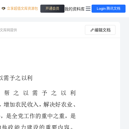
立享超值文库资源包
我的资料库
开通会员
Login 腾讯文档
编辑文档
文库网提供
之以法帮之以需予之以利
统筹城乡发展，建设现代农业，繁荣农村经济，增加农民收入，解决好农业、
会的重大任务，是全党工作的重中之重，是
，是加强党的执政能力建设的重要内容。
在加快，利益调整力度在加大，农业和农
时期的三农工作提出了新的更高的要求。
形势新任务，理清工作思路，创新工作内