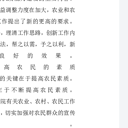
以情，明之以法，帮之以需，予之以利，新
取得了良好的效果。
力提高农民的素质
好三农工作的关键在于提高农民素质。
，目的在于不断提高农民素质。
中央、国务院有关农业、农村、农民工作
分重要的位置，切实加强对农民群众的宣传
育。
习教育活动，向农民群众宣传三个代表重
想的科学内涵和精神实质；在报纸、电视台、电台等新闻媒体开辟了专栏、
节目，加大对三农工作的宣传报道力度；完善干部包村、定点联系等制度，
针政策；组织政策宣讲团、农村工作队、文
解决三农问题的政策送到农民群众中；深入
提高农民的文化科学素质。