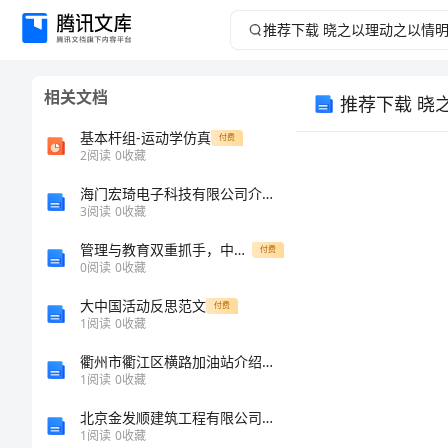
推
荐
相关文档
推荐下载 晓
下
基本杆组-运动学仿真
付费
载
2
阅读
0
收藏
海门宏琦电子科技有限公司介绍企业发展分析报告
晓
3
阅读
0
收藏
之
管理与教育双重抓手，中三班打造全方位健康教育系统
付费
0
阅读
0
收藏
以
大中国活动反思范文
付费
1
阅读
0
收藏
理
衢州市衢江区横路加油站介绍企业发展分析报告
动
1
阅读
0
收藏
北京金发顺建筑工程有限公司介绍企业发展分析报告
之
1
阅读
0
收藏