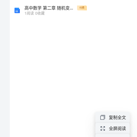
以
高中数学 第二章 随机变量及其分布 2.2 二项分布及其应用 2.2.3 独立重复试验与二项分布教案 新人教A版选修23
付费
1
阅读
0
收藏
情
明
之
以
法
帮
之
复制全文
以
全屏阅读