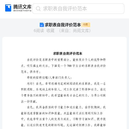
求
求职表自我评价范本
职
求职表自我评价范本
付费
表
6
阅读
收藏
（
来自
：
尚阅文库
）
自
我
评
价
范
本
求