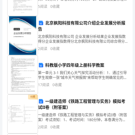
求
卷的指定位置填写您的姓名、考号等信息。 3、请仔细阅
5
阅读
0
收藏
读各种题目的回答要求，在密封线内答题，
职
表
北京枫阳科技有限公司介绍企业发展分析报
告
自
北京枫阳科技有限公司 企业发展分析结果企业发展指数
得分企业发展指数得分北京枫阳科技有限公司综合得分
我
说明：企业发展指数根据企业规模、企业创新、企业风
2
阅读
0
收藏
险、企业活力四个维度对企业发展情况进行评价。该企
评
业的
价
科教版小学四年级上册科学教案
第一单元 3-1 我们关心天气探究活动分析：1．通过引导
范
学生观察一张“城市天气预报图”来帮助学生明确常见的天
气现象。图上用各种天气符号和表示温度的数字，反映
17
阅读
0
收藏
本，
这一天全国各个地区的天气情况。学生通过对这
供
付费
一级建造师《铁路工程管理与实务》模拟考
参
试II卷（附答案）
一级建造师《铁路工程管理与实务》模拟考试II卷（附答
考：
案）考试须知：1、考试时间：180分钟，本卷满分为
120分。 2、请首先按要求在试卷的指定位置填写您的姓
2
阅读
0
收藏
尊
名、准考证号等信息。 3、请仔细阅读各种题目