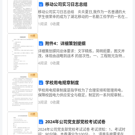
的
移动公司实习日志总结
关
移动公司实习日志总结 炎炎夏日,我作为一名普通的大
学生很荣幸的成为了湖北移动的一名勤工俭学的一名在
注。
校实习生.家境不是很好的我们对于这份来之不易的工作
1
阅读
0
收藏
更是惊喜万分，同时也感到不的压力，因为这是我们刚
下
刚
实现个人的职业目标。
付费
面
附件4：详细策划提纲
详细策划掷冈总体要求：文字精炼，简明扼要，图文并
是
茂，体现由战略到战术 的层次性。一、工程既兄及特点
认可！
分析㈠工g概况.工程所在地及范围XX工程位于XX省X市，
一
4
阅读
0
收藏
起讫里程DKxx-XX,线路全长 XX公里，项
此致
个
付费
敬礼
学校用电规章制度
700
学校用电规章制度是指学校为了合理安排和管理用电，
字
保障校园电力供应安全与稳定，制定的一系列规章制
度。以下是一些可能包括的规定：1. 用电安全管理：规
3
阅读
0
收藏
左
定学校师生必须遵守用电安全规范，禁止私拉乱接电
线，防止
右
付费
2024年公司党支部党校考试试卷
的
2024年公司党支部党校考试试卷 考试须知：1、考试时
间：90分钟，本卷满分为100分。 2、请首先按要求在试