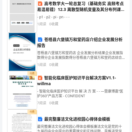
台
高考数学大一轮总复习（基础务实 高频考点
易混易错）12.3 离散型随机变量及其分布列课件
员
理 新人教A版
- p1 - p2 - pi - pn - - -
工，
地提出，并主动寻求解决方案。
1
阅读
0
收藏
在
苍梧县六堡镇万和堂药店介绍企业发展分析
公
报告
司
苍梧县六堡镇万和堂药店 企业发展分析结果企业发展指
数得分企业发展指数得分苍梧县六堡镇万和堂药店综合
中
得分说明：企业发展指数根据企业规模、企业创新、企
1
阅读
0
收藏
业风险、企业活力四个维度对企业发展情况进行评价。
度
该企
付费
智能化临床医护知识平台解决方案V1.1-
过
willma
- 智能化临床医护知识平台 解 决 方 案 - - —暨康博嘉“医
发展做出更大的贡献。
了
护360”产品方案 - CONFIDENT
试
7
阅读
0
收藏
付费
用
最完整廉洁文化进校园心得体会模板
期，
最完整廉洁文化进校园心得体会模板廉洁文化是党的十
九届四中全会提出的重要理论和实践问题，是推进党风