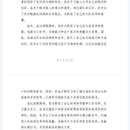
结
2024
结。
年
前
台
试
用
进行沟通和协调。
期
转
正
工
作