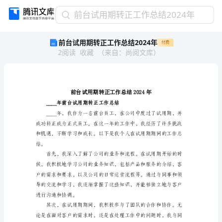
前
前台试用期转正工作总结2024年
台
前台试用期转正工作总结2024年
付费
试
2
阅读
收藏
（
来自
：
尚阅文库
）
用
期
转
正
工
作
____年前台试用
总