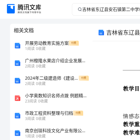
吉
林
相关文档
吉林省东辽县
省
开展劳动教育实施方案
付费
东
1
阅读
0
收藏
广州橙隆水果店介绍企业发展分析报告
辽
2
阅读
0
收藏
教学目标：
县
2024年二级建造师《建设工程施工管理》自我检测II卷（附解析）
付费
2
阅读
0
收藏
安
小学奥数知识名师点拨 例题精讲 解题思路 比例解行程问题.教师版
教学重点：
23
阅读
0
收藏
教学难点：
石
市政工程资料整理与归档
付费
镇
3
阅读
0
收藏
教具：
教学过程;
南京创琰科技文化产业有限公司介绍企业发展分析报告
第
1
阅读
0
收藏
一、
设疑