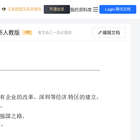
立享超值文库资源包
我的资料库
开通会员
Login 腾讯文档
新人教版
编辑文档
本文由三一办公提供
付费
知识与能力:了解和掌握家庭联产承包责任制。国有企业的改革、深圳等经济特区的建立。