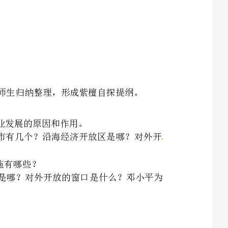
学生快熟阅读教材，梳理重点知识以问题形式提出来，师生归纳整理，形成紫檀自探提纲。
2、对外开放的目的是什么？建立了什么经济特区？沿海开放城市有几个？沿海经济开放区是哪？对外开
4、改革首先从哪开始？首批经济特区开放的时间？增开的特区是哪？对外开放的窗口是什么？邓小平为