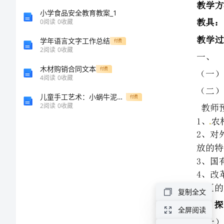
（一）
二
小学食品安全教育教案_1
0
阅读
0
收藏
（二）
中
教师预设问题：
学年语言文字工作总结
付费
2
阅读
0
收藏
学
木材购销合同文本
付费
4
阅读
0
收藏
校
儿童手工艺术：小蜗牛泥工教案
付费
特区的题词是什么？
八
2
阅读
0
收藏
二、探究
（一）学生自探
年
自探提示：
级
（三）
小组合探
1、
历
2、
复制全文
史
展示内容
全屏阅读
1题