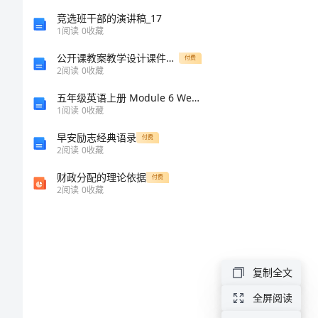
第二条
5-
竞选班干部的演讲稿_17
员。
1
阅读
0
收藏
11
公开课教案教学设计课件鲁教初中语文八下我的叔叔于勒
第三条
付费
2
阅读
0
收藏
保
五年级英语上册 Module 6 Weather Unit 12《Four seasons in one day》教案1 教科版（广州，三起）-教科版小学五年级上册英语教案
洁
1
阅读
0
收藏
服
早安励志经典语录
付费
第四条
2
阅读
0
收藏
务
质
财政分配的理论依据
付费
2
阅读
0
收藏
量
管
第五条
理
复制全文
办
全屏阅读
法