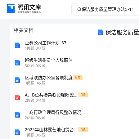
保
洁
相关文档
保洁服务质量管
服
证券公司工作计划_37
务
1
阅读
0
收藏
班级生活委员个人辞职信
质
3
阅读
0
收藏
量
区域联防办公室各项制度
付费
3
阅读
0
收藏
管
A、B位共掺杂铁酸铋陶瓷与制备及电学、磁学性能研究
付费
第一条
2
阅读
0
收藏
理
工商行政治理局行风整改情况总结
办
2
阅读
0
收藏
2025年山林露营地租赁合同总览
付费
法
1
阅读
0
收藏