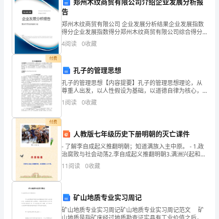
郑州木纹商贸有限公司介绍企业发展分析报
力
告
和
郑州木纹商贸有限公司 企业发展分析结果企业发展指数
得分企业发展指数得分郑州木纹商贸有限公司综合得分
团
说明：企业发展指数根据企业规模、企业创新、企业风
学习积极性和竞争力。
4
阅读
0
收藏
险、企业活力四个维度对企业发展情况进行评价。该企
业的
队
付费
孔子的管理思想
合
孔子的管理思想【内容提要】孔子的管理思想理论，从
作
尊重人出发，以人性假设为基础，以道德自律为核心，
以其方法论建立起了科学的管理模式，在当代管理中正
1
阅读
0
收藏
在发挥着它的巨大的作用。孔子的儒家思想的基本精神
精
是“仁义
付费
神。
人教版七年级历史下册明朝的灭亡课件
这
- 了解李自成起义推翻明朝；知道满族入主中原。 - 1.政
治腐败与社会动荡2.李自成起义推翻明朝3.满洲兴起和清
项
军入关 - 1.政治腐败与社
11
阅读
0
收藏
竞
赛
矿山地质专业实习周记
通
矿山地质专业实习周记矿山地质专业实习周记范文 矿
山地质是指矿床经过地质勘查证实具有工业价值之后，