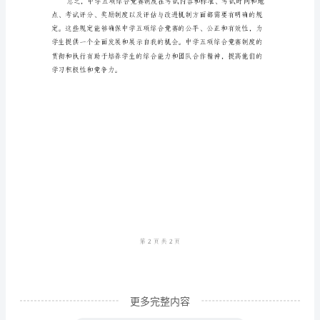
五
项
干扰。
综
合
竞
赛
是
一
种
常
见
的
学
更多完整内容