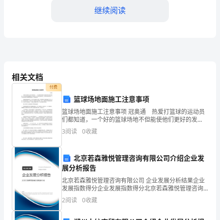
校
继续阅读
活
动，
旨
在
相关文档
个人表现对团队贡献的奖励。
培
付费
篮球场地面施工注意事项
养
篮球场地面施工注意事项 冠奥通 热爱打篮球的运动员
们都知道，一个好的篮球场地不但能使他们更好的发
学
挥，而且也是篮球赛能够公平的保证。作为篮球场的核
3
阅读
0
收藏
心，篮球场地面其施工工艺的好坏更是直接影响着整个
生
工程的
的
北京若森雅悦管理咨询有限公司介绍企业发
展分析报告
综
北京若森雅悦管理咨询有限公司 企业发展分析结果企业
发展指数得分企业发展指数得分北京若森雅悦管理咨询
合
有限公司综合得分说明：企业发展指数根据企业规模、
2
阅读
0
收藏
企业创新、企业风险、企业活力四个维度对企业发展情
能
况进