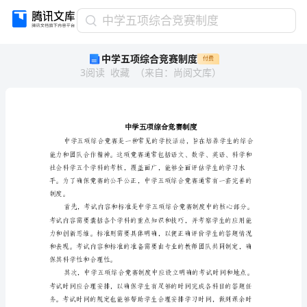
中
中学五项综合竞赛制度
学
中学五项综合竞赛制度
付费
五
3
阅读
收藏
（
来自
：
尚阅文库
）
项
综
合
竞
赛
制
度