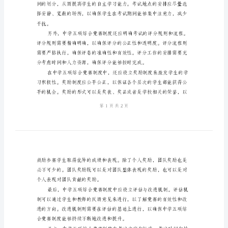
中
学
制度。
五
项
综
合
竞
保其科学性和合理性。
赛
制
度
中
学