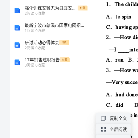
冲
强化训练安徽无为县襄安中学数学七年级上册一元一次方程达标测试试卷（解析版含答案）
付费
2
阅读
0
收藏
高
最新宁波市慈溪市国家电网招聘之机械动力类考试题库含答案（基础题）
3．
1
阅读
0
收藏
中
研讨活动心得体会
付费
．．
2
阅读
0
收藏
2023
CdidDwasdoing
．．
17年销售述职报告
4．
付费
届
3
阅读
0
收藏
高
CthatDwhat
．．
5．
三
．．
．．
下
6．
复制全文
学
7．
全屏阅读
期