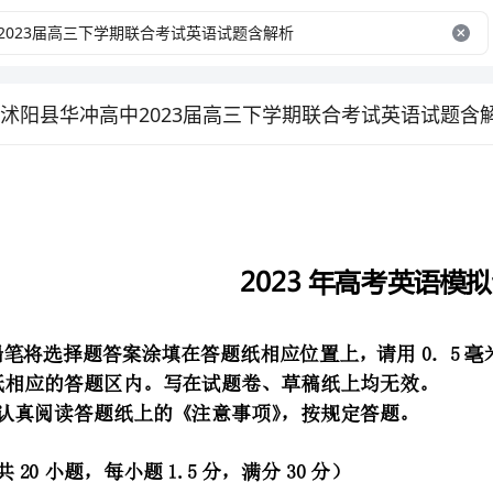
沭阳县华冲高中2023届高三下学期联合考试英语试题含
2023年高考英语模拟试卷
案写在答题纸相应的答题区内。写在试题卷、草稿纸上均无效。
2．答题前，认真阅读答题纸上的《注意事项》，按规定答题。
第一部分（共20小题，每小题1.5分，满分30分）
AtospinBspinning
．．
ChavingspunDtohavespun
—Howdiditcomethatyoudamagedyourcarsobadly?