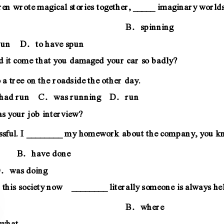
—I____intoatreeontheroadsidetheotherday.
AranBhadrunCwasrunningDrun
．．．．
—Howwasyourjobinterview?
—Verysuccessful.I________myhomeworkaboutthecompany,youknow.
AhaddoneBhavedone
Weliveinthissocietynow________literallysomeoneisalwayshelping.
AwhenBwhere
．．
Variousefforts________inthepastdecadestoprotecttheenvironment.
AhadmadeBhavemade
CweremadeDhavebeenmade
When________questionsinclass,oneshouldanswerthemasclearlyaspossible.
AaskingBtoaskCtobeaskedDasked
．．．．
______thestudentswerehearingtheexcitingnews!
AHowhappilyBWhatafunCWhatpleasureDHowpleased
．．．．