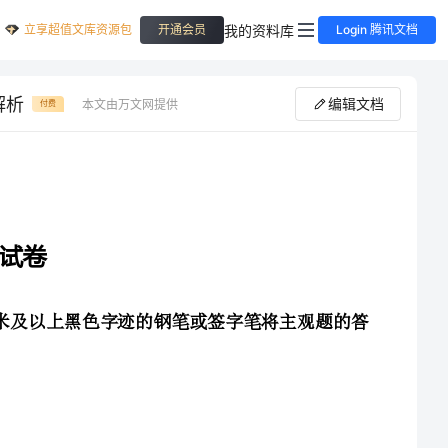
立享超值文库资源包
我的资料库
开通会员
Login 腾讯文档
解析
编辑文档
本文由万文网提供
付费
1．请用2B铅笔将选择题答案涂填在答题纸相应位置上，请用0．5毫米及以上黑色字迹的钢笔或签字笔将主观题的答
Thechildrenwrotemagicalstoriestogether,_____imaginaryworldsofromanticandmilitaryadventure.