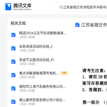
江
苏
相关文档
江苏省宿迁市
省
精选202x元旦节目诗歌朗诵演讲稿
宿
3
阅读
0
收藏
全民阅读活动的总结_2
迁
1
阅读
0
收藏
请考生注意：
市
圣诞节主题活动总结_41
1
阅读
0
收藏
沭
难点详解湖南湘潭市电机子弟中学数学七年级上册期中综合测评专题攻克试题（含解析）
付费
2
阅读
0
收藏
阳
南阳市江涛汽车服务有限公司邓州分公司介绍企业发展分析报告
1．
县
3
阅读
0
收藏
唐山姜桥贸易有限公司介绍企业发展分析报告
．．
华
1
阅读
0
收藏
2．