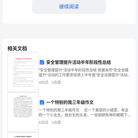
职
继续阅读
员
工
培
相关文档
训
成工作任务。
总
安全管理提升活动半年阶段性总结
三、培训效果和评价
结
“安全管理提升”活动半年阶段性总结 依据本所“安全治理
提升”活动的工作要求现将上半年度“安全治理提升”活动
所取得的效果及遇到的问题总结如下： 一、提升前问
（____
4
阅读
0
收藏
题： 1、安全检查和隐患排查、隐
字）
一、
一个特别的我三年级作文
一个特别的我三年级作文 在一个美丽的小城里，有这
培
样一个小女生。她长长的头发，一双炯炯有神的眼睛下
面长着一张樱桃小嘴，她是谁?哈哈，她就是我——桃州
6
阅读
0
收藏
训
一小三(7)班的生活委员。 我出生在一个温馨的
背