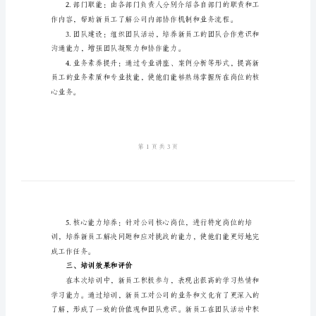
工
培
训
总
结
2024
二、培训内容和方式
年
新
入
了解。
职
员