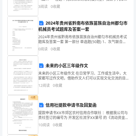
大
书，其中一本就是——《斑羚飞渡》。 《斑羚飞渡》
3
阅读
0
收藏
和
这本书是由《红奶羊》、《斑羚飞渡》、《毛鹿王哈
克》
业
2024年贵州省黔南布依族苗族自治州都匀市
机械员考试题库及答案一套
务
2024年贵州省黔南布依族苗族自治州都匀市机械员考试
的
题库及答案一套 第一部分 单选题(50题) 1、灰气联合泵
工作中要注意压力表的压力，超压时应及时停机，打开
0
阅读
0
收藏
发
（ ）查明原因，排除故障后再启
展，
未来的小区三年级作文
2024
未来的小区三年级作文 在日常学习、工作或生活中，大
家都写过作文吧，借助作文人们可以实现文化交流的目
年，
的。你所见过的作文是什么样的呢？下面是为大家收集
12
阅读
0
收藏
的未来的.小区三年级作文，欢迎大家借鉴与参考，希望
我
付费
公
信用社提款申请书及回复函
提款申请书ⅩⅩ市郊区农村信用合作联社 ：根据我公司与
司
贵社签订的编号为 开发区社流字ⅩⅩ第号 的《流动资金借
款合同》的约定，我公司拟向贵社提取金额为 叁拾叁万
10
阅读
0
收藏
迎