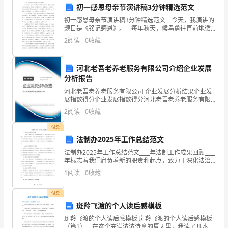
初一感恩母亲节演讲稿3分钟精选范文
景
力。
初一感恩母亲节演讲稿3分钟精选范文 今天，我演讲的
题目是《铭记感恩》。 每年秋天，候鸟勇往直前地循
和
着心中的路，朝南方温暖的湿地飞去时，我总望着天空
2
阅读
0
收藏
发的呆，总在想：南方的候鸟，它是否忘记了那片出生
目
效：
的
河北老吾老养老服务有限公司介绍企业发展
分析报告
随
河北老吾老养老服务有限公司 企业发展分析结果企业发
展指数得分企业发展指数得分河北老吾老养老服务有限
着
公司综合得分说明：企业发展指数根据企业规模、企业
2
阅读
0
收藏
创新、企业风险、企业活力四个维度对企业发展情况进
公
行评
付费
司
法制办2025年工作总结范文
法制办2025年工作总结范文____年法制工作成果回顾____
规
年标志着我们肩负着新的职责和起点，致力于深化法治
国家建设。在党中央的核心、党的领袖的有力指导下，
模
1
阅读
0
收藏
我们深入实施习近平新时代中国特色社会主义思
的
付费
失。
斑羚飞渡的个人读后感模板
扩
四、改进建议
斑羚飞渡的个人读后感模板 斑羚飞渡的个人读后感模板
（篇1） 在这个充满浓浓诗意的夏天里，我读了几本