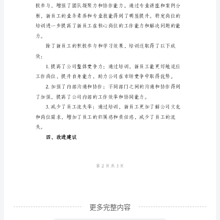
安
装
公
司
工
培
心业务。
训
总
结
2024
年
新
更多完整内容
入