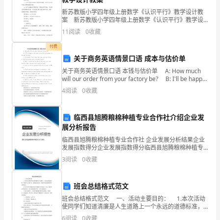
让
做好铺垫。
新苏教版小学四年级上册数学《认识平行》教学设计教
我
案 新苏教版小学四年级上册数学《认识平行》教学设
计教案 认识平行 教学目标： 1、让学生通过对具体
11
阅读
0
收藏
有
生活场景的观察，让学生认只到平面上两条
付费
了
(
关于商务英语情景口语 成本与估价单
文中父子对话：
一
关于商务英语情景口语 本钱与估价单 A: How much
will our order from your factory be? B: I'll be happy
段
to get back
里去。”
4
阅读
0
收藏
宝
“爸爸！为什么？”我急切地问道。
临西县旭腾粮棉种植专业合作社介绍企业发
贵
展分析报告
的
临西县旭腾粮棉种植专业合作社 企业发展分析结果企业
发展指数得分企业发展指数得分临西县旭腾粮棉种植专
磨
业合作社综合得分说明：企业发展指数根据企业规模、
3
阅读
0
收藏
企业创新、企业风险、企业活力四个维度对企业发展情
况进
课
班会总结格式范文
经
生活中得到的启示。
班会总结格式范文 一、活动主要目的： 1.本次活动
历。
使同学们知道清廉是人生道路上一个永远的道德标准，
增强学生以德立身、清政廉洁的意识，提高学生的道德
6
阅读
0
收藏