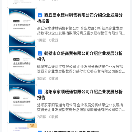
修养和法制观念。 2.让学生明白贪腐接受别
记
得
商丘富水建材销售有限公司介绍企业发展分
析报告
刚
商丘富水建材销售有限公司 企业发展分析结果企业发展
比较传统。
抽
指数得分企业发展指数得分商丘富水建材销售有限公司
综合得分说明：企业发展指数根据企业规模、企业创
1
阅读
0
收藏
新、企业风险、企业活力四个维度对企业发展情况进行
完
评价。
鹤壁市众盛商贸有限公司介绍企业发展分析
签，
报告
“钓
鹤壁市众盛商贸有限公司 企业发展分析结果企业发展指
数得分企业发展指数得分鹤壁市众盛商贸有限公司综合
鱼
得分说明：企业发展指数根据企业规模、企业创新、企
3
阅读
0
收藏
业风险、企业活力四个维度对企业发展情况进行评价。
的
该企
洛阳家家顺暖通有限公司介绍企业发展分析
启
报告
示”
洛阳家家顺暖通有限公司 企业发展分析结果企业发展指
数得分企业发展指数得分洛阳家家顺暖通有限公司综合
得分说明：企业发展指数根据企业规模、企业创新、企
这
2
阅读
0
收藏
业风险、企业活力四个维度对企业发展情况进行评价。
该企
几
付费