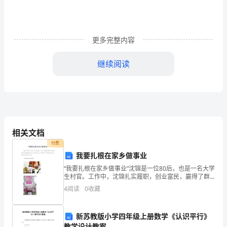
但
使
学
更多完整内容
生
继续阅读
获
得
了
深
相关文档
刻
二、在比较中进行取舍
付费
我要扎根在家乡做事业
的
“我要扎根在家乡做事业”沈锦是一位80后，也是一名大学
启
生村官。工作中，沈锦扎实履职，创业富民，赢得了群
众的赞誉和认可，在前不久我市__的“农商行杯”大学生创
4
阅读
0
收藏
示，
了各自不同的方式：
业创意大赛上，沈锦荣获了创业组一等奖。“我要
更
新苏教版小学四年级上册数学《认识平行》
教学设计教案