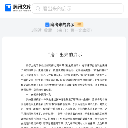
磨
磨出来的启示
出
磨出来的启示
付费
来
3
阅读
收藏
（
来自
：
第一文库网
）
的
启
示
“磨”
出
来
的
启