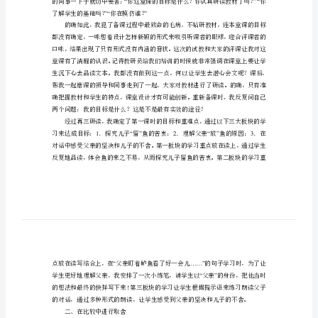
示
终
于
上
磨课过程中获得的点滴启示：
完
一、在模仿中找到本我
了
“”
市
教
坛
新
秀
评
”“”
了解学生的基础吗？你在模仿谁？
比