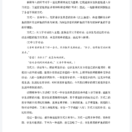
观
摩
课
《钓
鱼
的
启
示》，
这
节
课
不