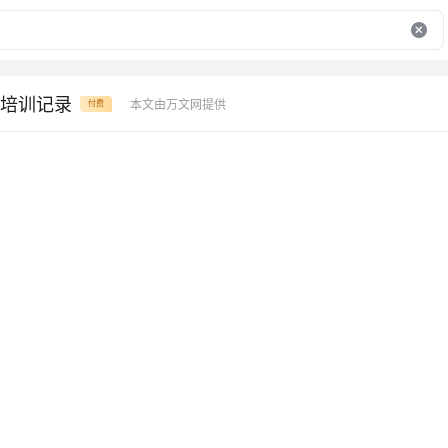
培训记录
本文由万文网提供
付费
南漳县东宫大酒