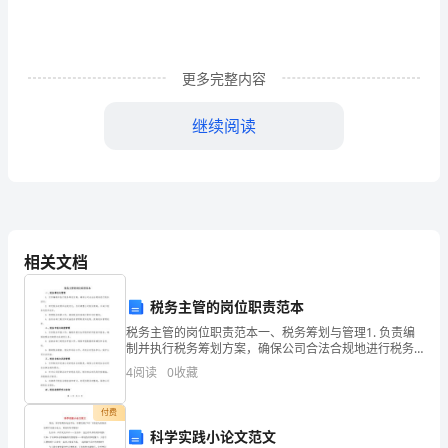
4908
字）
今
更多完整内容
年，
继续阅读
我
市
实、组织、实施的管理架构。
农
村
相关文档
信
税务主管的岗位职责范本
用
税务主管的岗位职责范本一、税务筹划与管理1. 负责编
制并执行税务筹划方案，确保公司合法合规地进行税务
社
活动。2. 研究税务政策和法规变化，及时调整公司税务
4
阅读
0
收藏
策略，以减少税务风险和成本。3. 管理税务核算工
安
付费
全
科学实践小论文范文