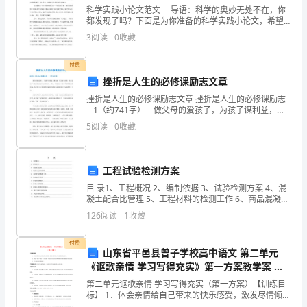
保
科学实践小论文范文 导语：科学的奥妙无处不在，你
都发现了吗？下面是为你准备的科学实践小论文，希望
卫
对你有帮助！ 生活中，科学无处不在……生活中，也会
3
阅读
0
收藏
有许多的奇妙现象，比如：干冰和热水
工
付费
作
挫折是人生的必修课励志文章
挫折是人生的必修课励志文章 挫折是人生的必修课励志
在
__1（约741字） 做父母的爱孩子，为孩子谋利益，谋
幸福，是无可非议的，在必定水平上也能够说这是父母
省
5
阅读
0
收藏
的义务。然而，毕竟是为了孩子当初的利益和幸福，
联
工程试验检测方案
社
目 录1、工程概况 2、编制依据 3、试验检测方案 4、混
守库情况及进行非现场检查。
南
凝土配合比管理 5、工程材料的检测工作 6、商品混凝土
管理 7、砂浆的检测频率 8、路基工程的检测 9、混凝土
126
阅读
1
收藏
充
预制构件的检测 10、建
办
付费
山东省平邑县曾子学校高中语文 第二单元
《讴歌亲情 学习写得充实》第一方案教学案 新
事
人教版必修5
第二单元讴歌亲情 学习写得充实（第一方案）【训练目
处
标】 1．体会亲情给自己带来的快乐感受，激发尽情倾吐
内心情感的表达欲望。2．领会“我手写我心”的真谛，学