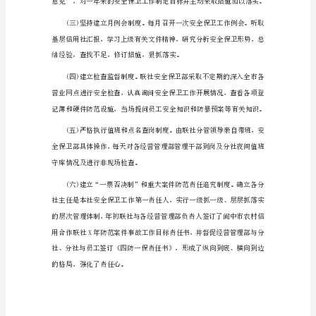
安
全
保
卫
年
度
门、每一个岗位，融入到日常工作中。
考
核
工
作
总
结
1（约