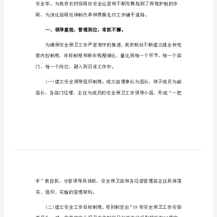
安
全
保
卫
年
度
考
核
工
作
总
结