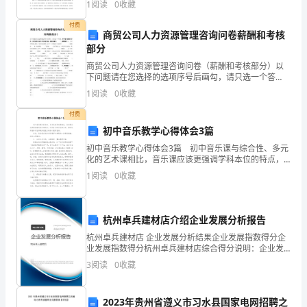
1
阅读
0
收藏
和
会运用生活化的典型细节来表现细腻的
付费
联
商贸公司人力资源管理咨询问卷薪酬和考核
部分
社
的格局，强化了责任心。
商贸公司人力资源管理咨询问卷（薪酬和考核部分）以
下问题请在您选择的选项序号后画勾，请只选一个答
党
案。本问卷只做统计分析，但关系到全体员工的切身利
1
阅读
0
收藏
益，请如实填写。 一、薪酬部分 1、与公司其他人相
委
比，
付费
的
初中音乐教学心得体会3篇
初中音乐教学心得体会3篇 初中音乐课与综合性、多元
正
化的艺术课相比，音乐课应该更强调学科本位的特点，
运用音乐的手段和方法，最终达到培养学生审美体验能
1
阅读
0
收藏
确
力的核心教育目标。 在此，结合我在初中音乐教学中
领
杭州卓兵建材店介绍企业发展分析报告
导
杭州卓兵建材店 企业发展分析结果企业发展指数得分企
业发展指数得分杭州卓兵建材店综合得分说明：企业发
下，
展指数根据企业规模、企业创新、企业风险、企业活力
3
阅读
0
收藏
四个维度对企业发展情况进行评价。该企业的综合评价
在
得分
市
2023年贵州省遵义市习水县国家电网招聘之