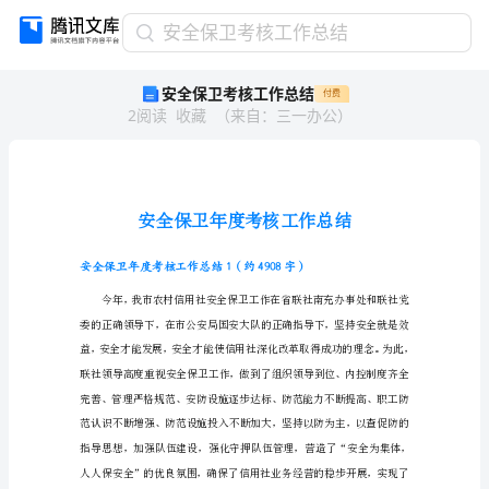
安
安全保卫考核工作总结
全
安全保卫考核工作总结
付费
保
2
阅读
收藏
（
来自
：
三一办公
）
卫
考
核
工
作
总
结