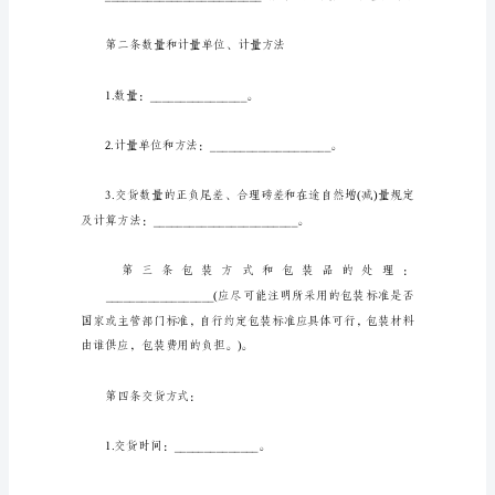
址：
明产品的牌号或商标)。
________________________
邮
编：
2.质量，按下列第()项执行：
__________
电
话：
____________
实
用
产
品
买
卖
合