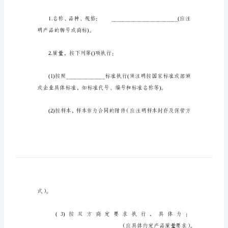
产
品
买
卖
合
同
买
方：
________________________（下
称
甲
第一条名称、品种、
方）
地