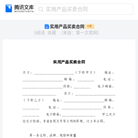
实
实用产品买卖合同
用
实用产品买卖合同
付费
产
3
阅读
收藏
（
来自
：
第一文库网
）
品
买
卖
合
同
实
用