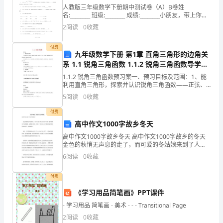
电
1.数量：________________。
人教版三年级数学下册期中测试卷（A）B卷姓
子
名:________ 班级:________ 成绩:________小朋友，带上你一
段时间的学习成果，一起来做个自我检测吧，相信你一
邮
2
阅读
0
收藏
定
箱：
____________________
付费
九年级数学下册 第1章 直角三角形的边角关
卖
系 1.1 锐角三角函数 1.1.2 锐角三角函数导学案
方：
北师大版
1.1.2 锐角三角函数预习案一、预习目标及范围：1、能
________________________
利用直角三角形，探索并认识锐角三角函数——正弦、
余弦，理解锐角的正弦与余弦和梯子倾斜程度的关系.2、
（下
5
阅读
0
收藏
能够用sinA,cosA表示直角三角形中直角
称
付费
乙
高中作文1000字故乡冬天
方）
高中作文1000字故乡冬天 高中作文1000字故乡的冬天
地
金色的秋悄无声息的走了，而可爱的冬姑娘来到了人
间，她不仅带来了美的韵味，也带来了欢乐，祥和。下
址：
6
阅读
0
收藏
面是为大家搜集的高中作文故乡的冬天，仅供阅读
________________________
邮
付费
编：
《学习用品简笔画》PPT课件
__________
- 学习用品 简笔画 - 美术 - - - Transitional Page
由谁供应，包装费用的负担。)。
电
2
阅读
0
收藏