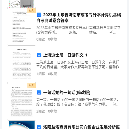
话：
________________________
付费
传
2023年山东省济南市成考专升本计算机基础
第四条交货方式：
自考测试卷含答案
真：
__________
2023年山东省济南市成考专升本计算机基础自考测试卷
(含答案)学校:________ 班级:________ 姓名:________ 考
电
号:________一、单选题(30题)1.在因特网的以下操作
0
阅读
0
收藏
子
1.交货时间：____________
邮
箱：
上海迪士尼一日游作文_1
____________________
上海迪士尼一日游作文上海迪士尼一日游作文 在我们
平凡的日常里，大家对作文都再熟悉不过了吧，借助作
甲
文人们可以反映客观事物、表达思想感情、传递知识信
1
阅读
0
收藏
乙
息。作文的注意事项有许多，你确定会写吗？下面是小
编收
双
付费
方
一句话她的一句话[修改版]
经
第一篇：一句话 她的一句话温暖的一句话她的一句话，
充
给了我温暖；给了我自信；给了我勇气和力量。一句
话，使我弱小得心灵变得更加坚毅；一句话，使我在人
分
3
阅读
0
收藏
生的道路上，勇敢地爬了起来。记得那天，我正在写作
协
业，有一
商，
洛阳益洛商贸有限公司介绍企业发展分析报