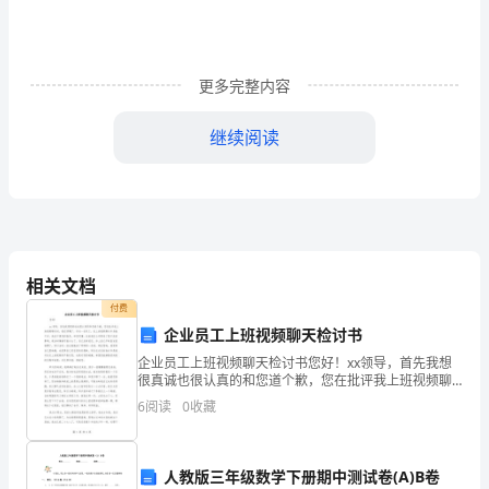
同
买
方：
________________________（下
更多完整内容
称
甲
继续阅读
方）
式）。
地
址：
________________________
邮
相关文档
编：
__________
付费
企业员工上班视频聊天检讨书
电
企业员工上班视频聊天检讨书您好！xx领导，首先我想
话：
很真诚也很认真的和您道个歉，您在批评我上班视频聊
________________________
天时，我还顶嘴了。作为一名员工，在上班视频聊天本
6
阅读
0
收藏
传
身就不对，我还不屑您的指责，和您顶嘴。这给我们公
司带来
真：
__________
人教版三年级数学下册期中测试卷(A)B卷