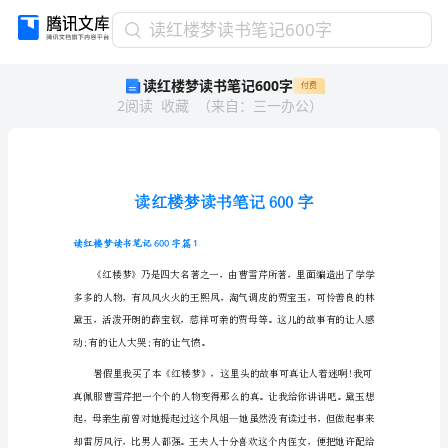
读
读红楼梦读书笔记600字
红
读红楼梦读书笔记600字
付费
楼
2
阅读
收藏
（
来自
：
三一办公
）
梦
读
书
笔
记
600
字