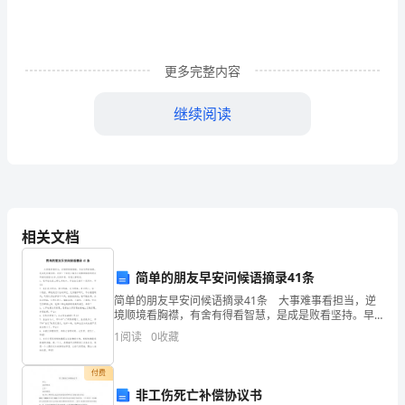
乃
是
四
更多完整内容
大
继续阅读
名
著
之
一，
相关文档
由
简单的朋友早安问候语摘录41条
曹
简单的朋友早安问候语摘录41条 大事难事看担当，逆
雪
境顺境看胸襟，有舍有得看智慧，是成是败看坚持。早
安！下面是小编为大家整理推荐的朋友早安问候语41条,
1
阅读
0
收藏
芹
仅供参考，欢迎大家阅读。1、我不怕这世上那么多
读红楼梦读书笔记600字篇2
所
付费
非工伤死亡补偿协议书