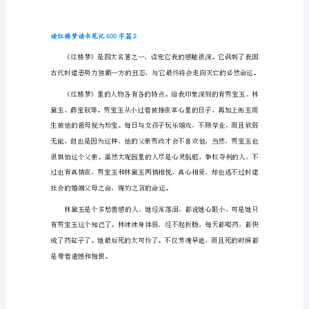
梦
读
书
学凤姐的呢!
笔
记
600
字
篇
1
《红
楼
梦》