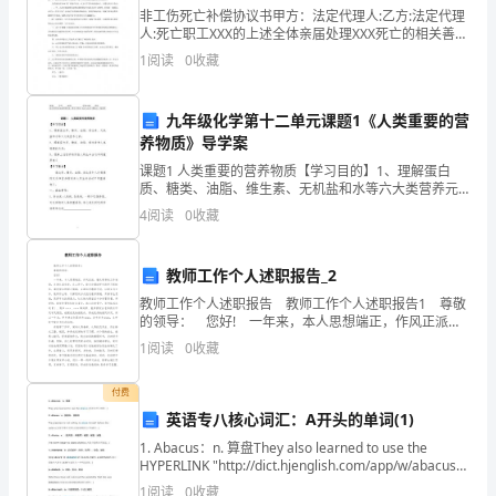
著，
非工伤死亡补偿协议书甲方：法定代理人:乙方:法定代理
人:死亡职工XXX的上述全体亲届处理XXX死亡的相关善后
里
事宜。XXX于2XXX年X月XXX日与甲方签订劳动合同建立
1
阅读
0
收藏
劳动关系，于不幸死亡（经XX县公安
面
编
九年级化学第十二单元课题1《人类重要的营
养物质》导学案
造
课题1 人类重要的营养物质【学习目的】1、理解蛋白
质、糖类、油脂、维生素、无机盐和水等六大类营养元
出
素；2、理解蛋白质、糖类、油脂、维生素和人体安康的
4
阅读
0
收藏
关系；3、理解上述营养物质在人的生命活动中的重要意
了
学
教师工作个人述职报告_2
教师工作个人述职报告 教师工作个人述职报告1 尊敬
学
的领导： 您好! 一年来，本人思想端正，作风正派，
服从领导的工作安排，办事认真负责。在工作中，能充
多
1
阅读
0
收藏
分调动学生的学习积极性，激发学生的学习
多
社会的婚姻父母
付费
英语专八核心词汇：A开头的单词(1)
的
1. Abacus：n. 算盘They also learned to use the
人
HYPERLINK "http://dict.hjenglish.com/app/w/abacus"
\t "
1
阅读
0
收藏