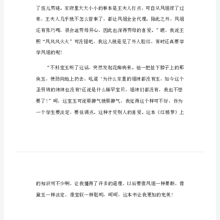
读红楼梦读书笔记600字篇1
读
红
楼
梦
读
动;有的让人大哭;有的让气愤。
书
笔
记
600
字
读
红
楼