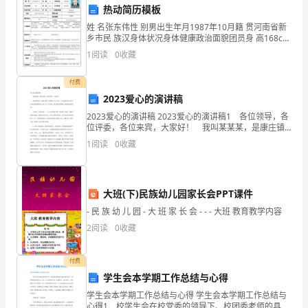
5.管理与职业发展
到
热动简历模板
了
姓 名张东伟性 别男出生年月1987年10月籍 贯河南省新
乡市民 族汉身体状况身体健康政治面貌团员身 高168cm
2024
外语程度英语四级所在学院河南城建学院学 历本科计算
1
阅读
0
收藏
机程度AutoCAD专业
年
付费
的
2023爱心的演讲稿
2023爱心的演讲稿 2023爱心的演讲稿1 各位领导，各
年
位评委，各位来宾，大家好！ 我叫某某某，是康庄镇
行交流和合作，共同学习和进步。
计生服务站工作人员，今天能够站在这里与兄弟乡镇的
底。
1
阅读
0
收藏
姊妹们交流计生工作经验，接受领导的指教，我
回
顾
大班(下)民族幼儿园家长会PPT课件
- 民 族 幼 儿 园 - 大 班 家 长 会 - - - 大班 教育教学内容
过
2
阅读
0
收藏
去
付费
一
学生会本学期工作总结与心得
年
能力，更好地为病人和团队服务。
学生会本学期工作总结与心得 学生会本学期工作总结与
心得1 校学生会在校党委的领导下、校团委老师的具体