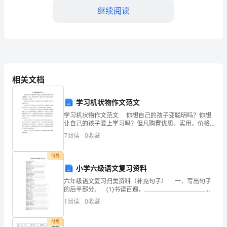
工
继续阅读
作
总
结
时
相关文档
间
病人的满意度和体验。
学习机状物作文范文
过
4.学术研究与业务创新
学习机状物作文范文 你想自己的孩子变聪明吗？你想
得
让自己的孩子爱上学习吗？但凡购置优质、实用、价格
又廉价的A功能学习机，就会让自己的孩子的成绩更上一
7
阅读
0
收藏
真
层楼。 这部学习机包罗万象，可以说是上知天文下
快，
付费
小学六级语文复习资料
瞬
六年级语文复习归类资料（补充句子） 一．写出句子
的后半部分。 (1)书读百遍，＿＿＿＿＿＿＿＿＿＿＿
间
＿＿＿＿ (2)路遥知马力，＿＿＿＿＿＿＿＿＿＿＿＿
1
阅读
0
收藏
＿＿＿ (3)前
就
付费