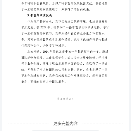
工
作
总
便利和精确度。
结
3.病人安全与质量控制
2024
年
妇
产
科
护
士
长
更多完整内容