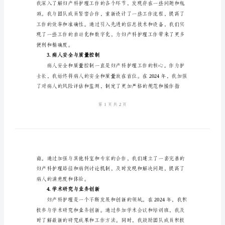
作
总
1.团队建设与管理
结
妇
产
科
护
士
2.优化工作流程
长
2024
年
终