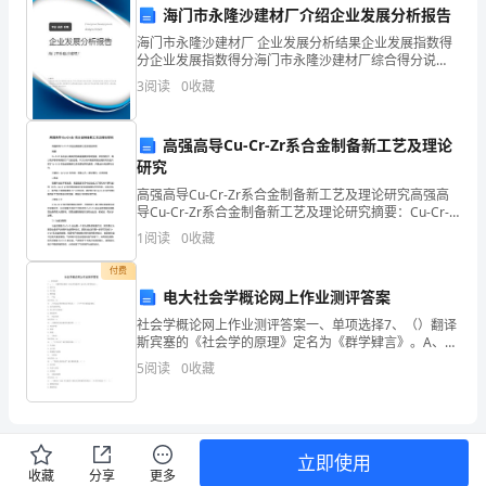
培
海门市永隆沙建材厂介绍企业发展分析报告
训，
海门市永隆沙建材厂 企业发展分析结果企业发展指数得
分企业发展指数得分海门市永隆沙建材厂综合得分说
此
明：企业发展指数根据企业规模、企业创新、企业风
3
阅读
0
收藏
险、企业活力四个维度对企业发展情况进行评价。该企
次
业的综合
对立、对抗，则无疑是教育的大障碍，这种
高强高导Cu-Cr-Zr系合金制备新工艺及理论
活
研究
动
高强高导Cu-Cr-Zr系合金制备新工艺及理论研究高强高
导Cu-Cr-Zr系合金制备新工艺及理论研究摘要：Cu-Cr-
由
Zr系合金以其良好的高温强度和导电性能，在航空航
1
阅读
0
收藏
天、电力电子等领域得到了广泛的应用
县
付费
____
电大社会学概论网上作业测评答案
社会学概论网上作业测评答案一、单项选择7、（）翻译
局
斯宾塞的《社会学的原理》定名为《群学肄言》。A、康
有为B、吴文藻C、费孝通D、严复参考答案：D15、作
5
阅读
0
收藏
裴
为实证科学的社会学是从（）
科
长
立即使用
收藏
分享
更多
能积极支持教师的工作。