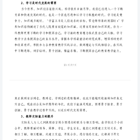
体
会
优
1、加强职业道德，做到为人师表。
秀
教
师
职
业
素
养
素质和能力素质。
心
2、学习是时代发展的需要
得