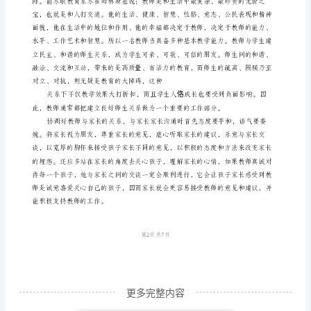
体
会
暑
假
期
间
我
参
加
了
____
专
更多完整内容
业