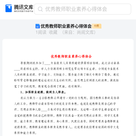
优
优秀教师职业素养心得体会
秀
优秀教师职业素养心得体会
付费
教
1
阅读
收藏
（
来自
：
尚阅文库
）
师
职
业
素
养
心
得