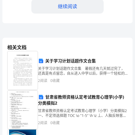
继续阅读
技
术
人
员
相关文档
素
质
关于学习计划话题作文合集
3、教师交际能力的提升
关于学习计划话题作文合集 暑假还有几天就过完了，
建
还真是有点留恋，自从进入中学以后，获得一个轻松的
假期是多么的不容易。以后随着年级的变化，我们的时
设
2
阅读
0
收藏
间将会越来越紧张，这才开学初二，以后的路还有很
长。
供
甘肃省教师资格认定考试教育心理学(小学)
需
分类模拟2
甘肃省教师资格认定考试教育心理学（小学）分类模拟2
科
一、不定项选择题 TOC \o "1-5" \h \z 丄、人脑反映客观
现实的最简单的心理过程是 0认识过程B.心理过程C.感觉
目
2
阅读
0
收藏
过程D.知觉过程2、