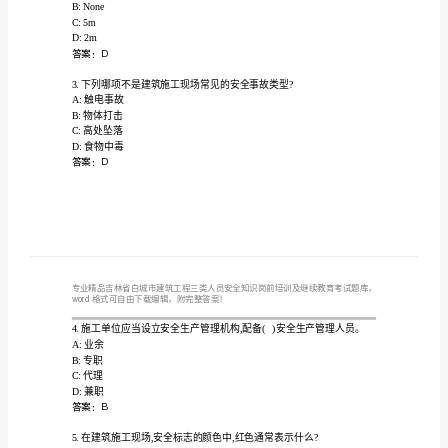
工
程
三
类
A:工人意愿
B:安全操作规程
人
C:经济效益
员
D:施工进度
答案：B
安
全
A:3m
知
B:None
C:5m