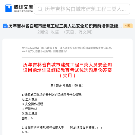
历
历年吉林省白城市建筑工程三类人员安全知识岗前培训及继续教育考试优选题库含答案（实用）
年
历年吉林省白城市建筑工程三类人员安全知识岗前培训及继续教育考试优选题库含答案（实用）
付费
吉
2
阅读
收藏
（
来自
：
万文网
）
林
省
白
城
word
格式可自由下载编辑，附完整答案！
市
建
筑