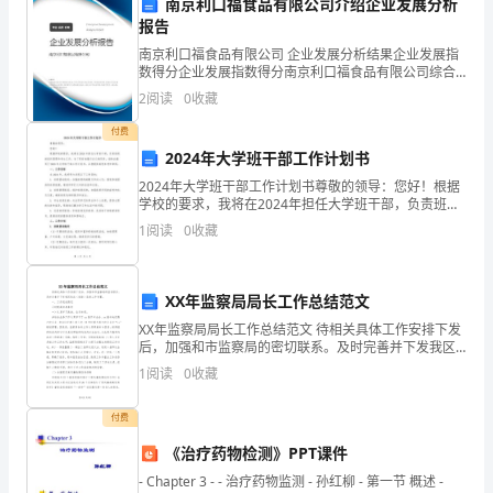
南京利口福食品有限公司介绍企业发展分析
用）
报告
答案：D
南京利口福食品有限公司 企业发展分析结果企业发展指
历
数得分企业发展指数得分南京利口福食品有限公司综合
得分说明：企业发展指数根据企业规模、企业创新、企
6.连墙件必须。()
2
阅读
0
收藏
年
业风险、企业活力四个维度对企业发展情况进行评价。
A:采用可承受拉力的构造
该企
付费
吉
B:采用仅有拉筋或仅有顶撑的构造
2024年大学班干部工作计划书
林
2024年大学班干部工作计划书尊敬的领导：您好！根据
C:采用可承受压力和拉力的构造
学校的要求，我将在2024年担任大学班干部，负责班级
省
D:采用可承受压力的构造
的组织管理和学生工作。为了更好地履行自己的职责，
1
阅读
0
收藏
我特此编写了2024年大学班干部工作计划书，以便
答案：C
白
城
XX年监察局局长工作总结范文
XX年监察局局长工作总结范文 待相关具体工作安排下发
市
后，加强和市监察局的密切联系。及时完善并下发我区
A:180cm
执法（效能）监察工作布置。 一、工作完成情况 不时提
建
1
阅读
0
收藏
高自身素质 一）认
B:130cm
筑
C:200cm
付费
D:150cm
工
《治疗药物检测》PPT课件
答案：D
- Chapter 3 - - 治疗药物监测 - 孙红柳 - 第一节 概述 -