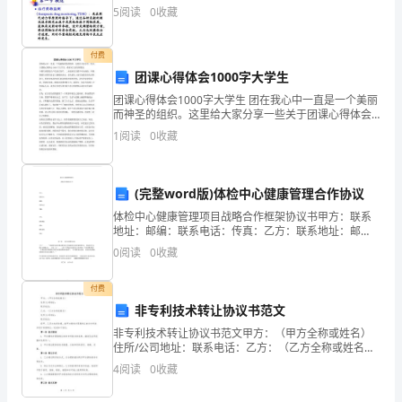
程
5
阅读
0
收藏
三
付费
类
团课心得体会1000字大学生
人
团课心得体会1000字大学生 团在我心中一直是一个美丽
而神圣的组织。这里给大家分享一些关于团课心得体会
员
1000字大学生，希望对大家有所帮助。 中国共青团是共
1
阅读
0
收藏
产党的后备军，二者是相互关联不可分割的。开展
安
全
(完整word版)体检中心健康管理合作协议
知
体检中心健康管理项目战略合作框架协议书甲方：联系
地址：邮编：联系电话：传真：乙方：联系地址：邮
编：联系电话：传真：第一章 合作的背景和目的乙方“ ---
识
0
阅读
0
收藏
-- ”是根据市政府专题会要求成立的首都医疗信息
岗
付费
非专利技术转让协议书范文
前
非专利技术转让协议书范文甲方：（甲方全称或姓名）
培
住所/公司地址：联系电话：乙方：（乙方全称或姓名）
住所/公司地址：联系电话：经甲、乙双方友好协商，就
4
阅读
0
收藏
训
甲方拥有并愿意转让的非专利技术进行有偿转让，达成
如下