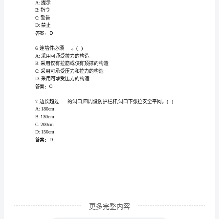
识
D:2m
岗
答案：D
前
培
A:触电事故
B:物体打击
训
C:高处坠落
及
D:食物中毒
答案：D
继
续
教
育
更多完整内容