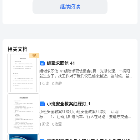
考
继续阅读
试
word
格式可自由下载编辑，附完整答案！
优
选
A:业余
相关文档
付费
B:专职
题
编辑求职信 41
C:代理
编辑求职信_41编辑求职信集合8篇 光阴快速，一挤眼
库
D:兼职
就过去了，找工作对于我们说已越来越近，这时候，最
关键的求职信怎么能落下！那么怎样写好求职信呢？以
1
阅读
0
收藏
答案：B
下是我为大家整理的编辑求职信8篇，希望能够帮助到
含
答
小班安全教案红绿灯_1
A:提示
小班安全教案红绿灯小班安全教案红绿灯 活动目
案
标： 1、让幼儿知道汽车、行人在马路上要遵守交通规
B:指令
则，听从红绿灯的指挥。 2、能较灵敏地根据信号做动
1
阅读
0
收藏
作。 3、体验模仿游戏的快乐活动准备：玩
C:警告
（实
D:禁止