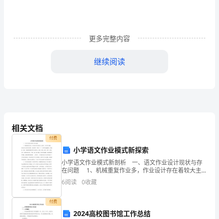
专
业
工
更多完整内容
程
继续阅读
特
工程地点：江阴长江东路
点
建筑面积：8.8万M
2
监
理
结构类型：框架剪力墙结构
相关文档
工
付费
小学语文作业模式新探索
作
施工单位：江苏地基工程有限公司
小学语文作业模式新剖析 一、语文作业设计现状与存
流
在问题 1、机械重复作业多，作业设计存在着较大主观
性、盲目性与随意。有些语文作业形式呆板、内容枯
监理单位：江苏建协建设管理
6
阅读
0
收藏
程
燥，形成了一个一成不变无趣模式，机械地一遍又一遍
地
监
付费
2024高校图书馆工作总结