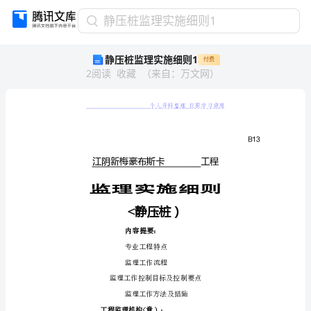
静
静压桩监理实施细则1
压
静压桩监理实施细则1
付费
桩
2
阅读
收藏
（
来自
：
万文网
）
监
理
实
施
细
则
1