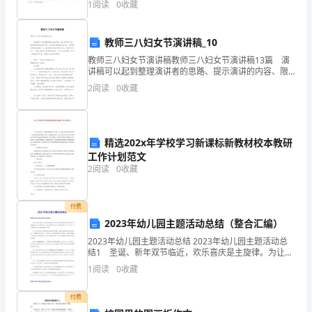
1
阅读
0
收藏
理
部分，满分100分，考试时间90分钟2、答卷前，
工
教师三八妇女节演讲稿_10
作
教师三八妇女节演讲稿教师三八妇女节演讲稿13篇 演
讲稿可以起到整理演讲者的思路、提示演讲的内容、限
方
定演讲的速度的作用。在发展不断提速的社会中，演讲
2
阅读
0
收藏
稿的使用越来越广泛，演讲稿的注意事项有许多，你确
法
及
2/7
精选202x年学校学习新课标新教材校本教研
措
工作计划范文
2
阅读
0
收藏
施
工
付费
2023年幼儿园主题活动总结（整合汇编）
程
2023年幼儿园主题活动总结 2023年幼儿园主题活动总
监
结1 圣诞、新年双节临近，欢乐喜庆是主旋律。为让孩
子在多姿多彩的节日活动里尽享节日乐趣的同时，进一
1
阅读
0
收藏
理
步利用节日，让孩子们感知多元文化，体验快乐英
机
付费