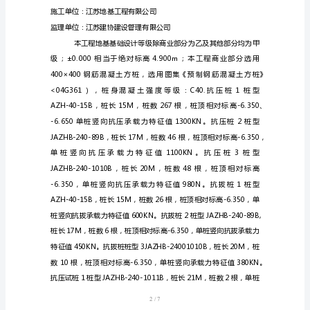
总监理工程师：
实
日期：
施
细
则
<
静
压
桩）
一、工程简况：
内
工程名称：江阴新梅豪布斯卡工程
容
提
1/7
要：