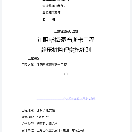
B13
监
理
实
江
阴
<
新
梅
内容提要：
豪
专业工程特点
布
监理工作流程
斯
卡
工
程
工程监理机构<章）：
监
专业监理工程师：
理