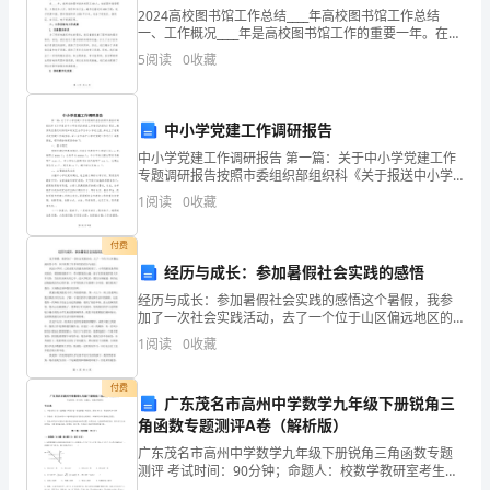
理
2024高校图书馆工作总结____年高校图书馆工作总结
一、工作概况____年是高校图书馆工作的重要一年。在这
工
一年中，我所在的图书馆继续秉承服务教学科研的宗
5
阅读
0
收藏
旨，努力提高服务质量，创新服务模式，不断满足师
作
控
中小学党建工作调研报告
制
中小学党建工作调研报告 第一篇：关于中小学党建工作
专题调研报告按照市委组织部组织科《关于报送中小学
目
校党的建设工作情况的通知》要求，教育局党委及时将
1
阅读
0
收藏
通知转发至全市各中小学幼儿园，并成立了教育系统党
标
付费
及
经历与成长：参加暑假社会实践的感悟
经历与成长：参加暑假社会实践的感悟这个暑假，我参
控
加了一次社会实践活动，去了一个位于山区偏远地区的
小学，从中获得了许多珍贵的经历与成长。到达小学
1
阅读
0
收藏
制
时，已经是夏天的最炎热的时候了。小学的教育条件相
对落后，周
要
付费
广东茂名市高州中学数学九年级下册锐角三
点
角函数专题测评A卷（解析版）
广东茂名市高州中学数学九年级下册锐角三角函数专题
监
测评 考试时间：90分钟；命题人：校数学教研室考生注
意：1、本卷分第I卷（选择题）和第Ⅱ卷（非选择题）两