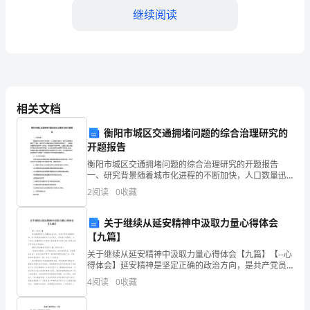
健
继续阅读
康
过
每
一
相关文档
天：
衡阳市城区交通拥堵问题的综合治理研究的
开题报告
体
衡阳市城区交通拥堵问题的综合治理研究的开题报告
育
谢谢大家！
一、研究背景随着城市化进程的不断加快，人口数量迅
速增长，城市交通拥堵问题趋于严重化。衡阳市作为湖
2
阅读
0
收藏
教
南省内经济发展较快的城市之一，其城区交通拥堵问题
同样十分突
练
关于继续从延安精神中汲取力量心得体会
【九篇】
员
关于继续从延安精神中汲取力量心得体会【九篇】【--心
得体会】延安精神是坚定正确的政治方向，是共产党员
年
的精神支柱。学习延安精神就是学习自力更生、艰苦奋
4
阅读
0
收藏
斗的精神。 以下是为大家整理的关于继续从延安精神中
度
汲