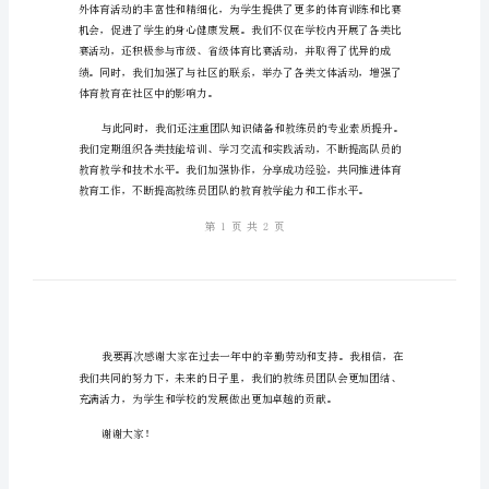
过
每
命。
一
天：
体
育
教
练
员