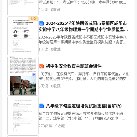
考试须知：1、考试时间：150分钟，本卷满分为100
首
分。 2、请首先按要求在试卷的指定位置填写您的姓名、
2
阅读
0
收藏
准考证号等信息。 3、请仔细阅读各种题目的
过
付费
2024-2025学年陕西省咸阳市秦都区咸阳市
去
实验中学八年级物理第一学期期中学业质量监测
模拟试题（含答案）
2024-2025学年陕西省咸阳市秦都区咸阳市实验中学八
的
年级物理第一学期期中学业质量监测模拟试题（含答
案）一、单选题（本题共10小题，每题3分，共30分）
一
1
阅读
0
收藏
1、如图所示自行车的各个部分中，减小了有害摩擦
年，
初中生安全教育主题班会课件一
我
- 同学们： 在没有汽车、摩托车、自行车的年代里，人们
出行的忧患要少得多。那时候，人们的脚就是最好的交
们
通工具。就是至高无上的皇帝，也只有坐轿子和马车的
6
阅读
0
收藏
福份。但现在，随着工业的发展，自行
所
取
八年级下勾股定理培优试题集锦(含解析)
得
初二数学勾股定理提高练习与常考难题和培优题压轴
题 二．填空题（共5小题）11．已知Rt△ABC中，
∠C=90°，a+b=14cm，c=10cm，则Rt△ABC的面积等
的
273
阅读
0
收藏
于 ．12．观察下列勾股数第一
成