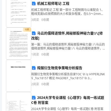
总
机械工程师笔记 工程
机械工程师笔记 工程 第一部分 工程制图与公差配合 1、
结：
粗线宽度b应按照图的大小和复杂程度，在0.5～2mm之
间选择，推荐系列为：0.25、0.35、0.5、0.7、1、1.4、
3
阅读
0
收藏
时
2mm， 2、缩小比例
光
付费
马云的儒释道情怀,揭秘那股神秘力量!八[修
荏
改版]
第一篇：马云的儒释道情怀,揭秘那股神秘力量! 八马云的
苒，
儒释道情怀,揭秘那股神秘力量! 八 马云的儒释道情怀，
揭秘那股神秘力量！ 天之道,利而不害。圣人之道,为而不
1
阅读
0
收藏
一
争 ——老子《道德经》 中国电商巨头阿
年
羧酸衍生物竞争策略分析报告
又
羧酸衍生物竞争策略分析报告目录TOC \h \z HYPERLINK
\l _Toc18157 概论 PAGEREF _Toc18157 \h 3
过
HYPERLINK \l _Toc7965 一、
2
阅读
0
收藏
去
2024大学专业课程《心理学》每周一练试题
了。
C卷 附答案
回
2024大学专业课程《心理学》每周一练试题C卷 附答案