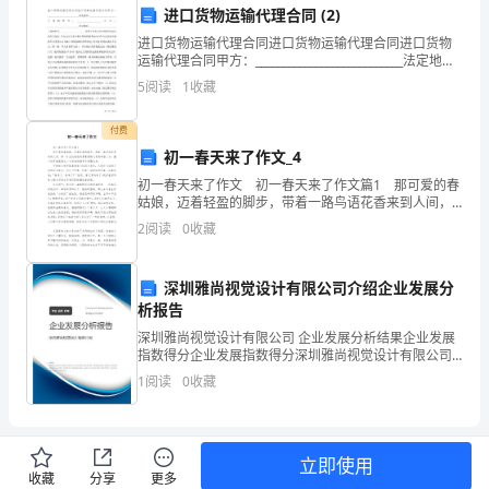
问
进口货物运输代理合同 (2)
题
和解决环境问题。
进口货物运输代理合同进口货物运输代理合同进口货物
运输代理合同甲方：___________________________法定地
址：_______________________工商执照号：______
变
五、加强感染监测和报告
5
阅读
1
收藏
得
付费
日
初一春天来了作文_4
初一春天来了作文 初一春天来了作文篇1 那可爱的春
益
姑娘，迈着轻盈的脚步，带着一路鸟语花香来到人间，
那一片生机勃勃的景象便随之来到四面八方，整个世界
2
阅读
0
收藏
严
就像刚从一个甜美的睡梦中苏醒过来。 可爱的小
重。
深圳雅尚视觉设计有限公司介绍企业发展分
医
析报告
深圳雅尚视觉设计有限公司 企业发展分析结果企业发展
六、加强医疗设备和器械管理
院
指数得分企业发展指数得分深圳雅尚视觉设计有限公司
综合得分说明：企业发展指数根据企业规模、企业创
1
阅读
0
收藏
内
新、企业风险、企业活力四个维度对企业发展情况进行
评价。
感
染
立即使用
收藏
分享
更多