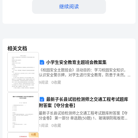
全
继续阅读
球
化
进
程
相关文档
的
小学生安全教育主题班会教案集
加
《校园安全主题班会》活动目的：学习校园安全知识，
快，
认识安全警示牌，对学生进行安全教育，防患于未然。
人卫生，正确使用医疗器械等。
活动对象：五年级二班全体学生活动地点：教室活动准
9
阅读
0
收藏
医
备：安全知识、警示牌活动过程：一、导入班会男：我
四、强化医院环境管理
们青少年
院
最新子长县试验检测师之交通工程考试题库
附答案【夺分金卷】
内
最新子长县试验检测师之交通工程考试题库附答案【夺
感
分金卷】 第一部分 单选题(50题) 1、玻璃钢防眩板密度
的技术要求为（ ）。
1
阅读
0
收藏
染
A.≥1.0g/cm3B.≥1.3g/cm3C.≥1.5g/cm
付费