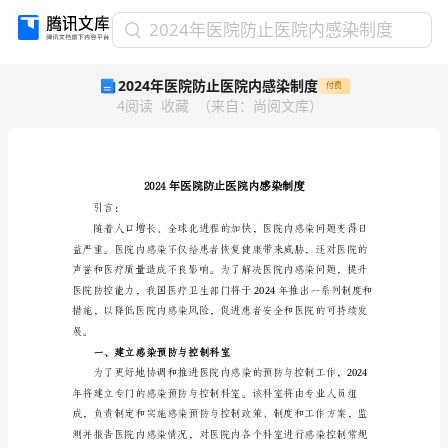
2024
2024年医院防止医院内感染制度
年
2024年医院防止医院内感染制度
付费
医
4
阅读
收藏
（
来自
：
尚阅文库
）
院
防
止
医
院
内
引言：
感