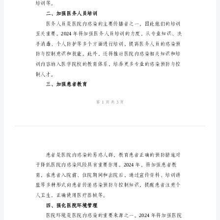
染
制
度
2024
展。
年
一、建立感染预防与控制科室
医
院
防
止
医
院
培训等。
内