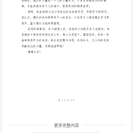
尊
敬
的
各
位
领
伙伴，建立长期稳定的合作关系。
导、
亲
爱
的
同
事
更多完整内容
们：