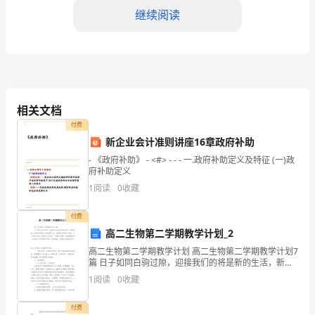
大
继续阅读
家
好！
我
信任，也才能够在市场中立足。
是
相关文档
第三，团结协作，一
付费
公
新企业会计准则讲座16章政府补助
司
- 《政府补助》 - <#> - - - 一.政府补助定义及特征 (一)政
府补助定义
的
1
阅读
0
收藏
一
付费
名
高二生物第二学期教学计划_2
高二生物第二学期教学计划 高二生物第二学期教学计划7
销
篇 日子如同白驹过隙，迎接我们的将是新的生活，新的
挑战，现在的你想必不是在做计划，就是在准备做计划
1
阅读
0
收藏
售
吧。什么样的计划才是好的计划呢？下面
人
付费