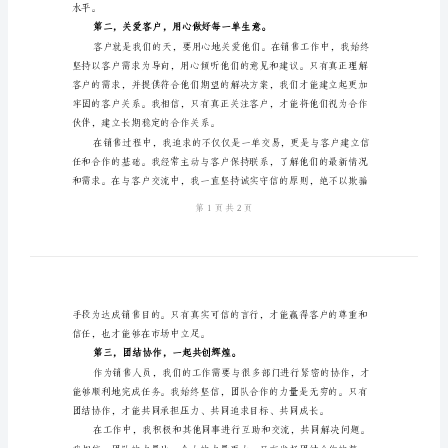
家分享我对于爱岗敬业的理
稿
第一，热爱岗位，做
销
售
人
员
爱
岗
敬
业
演
讲
水平。
稿