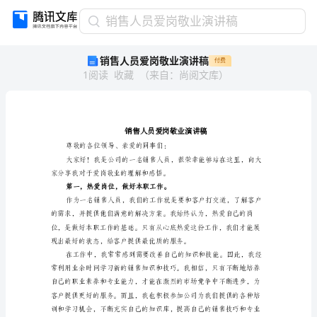
销
销售人员爱岗敬业演讲稿
售
销售人员爱岗敬业演讲稿
付费
人
1
阅读
收藏
（
来自
：
尚阅文库
）
员
爱
岗
敬
业
演
尊敬的各位领导、亲
讲