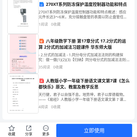
270XT系列防冻保护温度控制器功能和特点
员，
270XT系列防冻保护温度控制器功能和特点概述：感应
进步，整个团队才能共同前进。
很
元件长达3～6米，充分接触盘管的表面以防止盘管任何
一个部位被冻结。当感应元件有30厘米或多于30厘米部
1
阅读
0
收藏
分感受到温度低于所设定之温度控制点时，开关触点
荣
幸
八年级数学下册 第17章分式 17.2分式的运
算 2分式的加减法习题课件 华东师大版
能
- 2.分式的加减法 - 1.同分母分式加减法法则的构建探
贡献自己的力量，共同创造辉煌！
够
究：做一做(1)(2)(3)【归纳】同分母分式的加减法法则:
同分母的分式相加减，分母_____，把_____相
35
阅读
0
收藏
谢谢大家！
站
人教版小学一年级下册语文课文第7课《怎么
在
都快乐》原文、教案及教学反思
这
天行健，君子以自强不息。地势坤，君子以厚德载物。
——《易经》人教版小学一年级下册语文课文第 7 课
里，
《怎么都快乐》原文、教案及教学反思【篇一】人教版
4
阅读
0
收藏
小学一年级下册语文课文第 7 课《怎么都快乐》原文一
向
个
大
立即使用
收藏
分享
更多
家