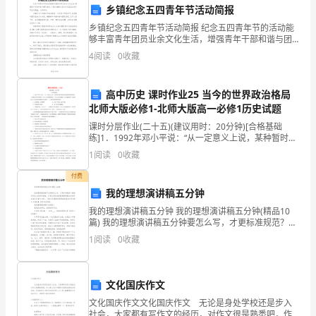
队员的兴趣爱好。
乡镇纪念五四青年节活动简报
队
乡镇纪念五四青年节活动简报 纪念五四青年节的活动能
够丰富青年团员业余文化生活，增强青年干部和谐与团
员
队意识。下面小编跟大家分享几篇五四青年节活动简
富他们的课余生活。
4
阅读
0
收藏
报，以供参考。 乡镇纪念五四青年节活动简报
的
日
高中历史 课时作业25 当今的世界政治格局
北师大版必修1-北师大版高一必修1历史试题
常
课时分层作业(二十五)(建议用时：20分钟)[合格基础
技能培训。
练]1．1992年邓小平说：“从一定意义上说，某种暂时复
管
辟也是难以避免的规律性现象。一些国家出现严重挫
1
阅读
0
收藏
折，社会主义好像被削弱了，但人民经受锻炼，从
理，
付费
工作热情和责任感。
也
我的理想演讲稿五分钟
我的理想演讲稿五分钟 我的理想演讲稿五分钟(精品10
要
篇) 我的理想演讲稿五分钟要怎么写，才更标准规范？根
据多年的文秘写作经验，参考优秀的我的理想演讲稿五
1
阅读
0
收藏
注
分钟样本能让你事半功倍，下面分享
重
的意见和建议。
文化国庆作文
培
文化国庆作文文化国庆作文 无论是身处学校还是步入
社会，大家都有写作文的经历，对作文很是熟悉吧，作