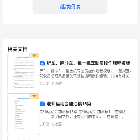
继续阅读
先
队
工
作
决问题的能力。
相关文档
者，
付费
我
铲车、翻斗车、推土机驾驶员操作规程模版
铲车、翻斗车、推土机驾驶员操作规程模版1. 一般规定-
们
驾驶员必须具备相关驾驶技能和操作经验，并持有相关
体质素养和团队合作意识。
驾驶证件。- 驾驶员必须定期接受安全培训，了解最新的
既
7
阅读
0
收藏
操作规程和安全要求。- 驾驶员必须遵守公司的
要
付费
务，培养队员的团结协作能力。
老师运动会加油稿15篇
负
老师运动会加油稿15篇 老师运动会加油稿1 在操场
4.发展兴趣爱好，
责
上， 除了同学外，还有我们的老师， 在课堂上，
他们教授知识和做人。 今天在操场上，他们以自己的
3
阅读
0
收藏
少
行动， 为我们树立拼搏努力的榜样。 虽然
先