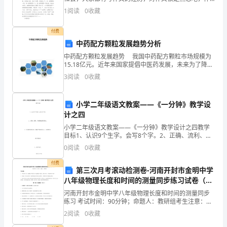
养
文是人们以书面形式表情达意的言语活动。你知道作文
和相关信息。
1
阅读
0
收藏
怎样写才规范吗？以下是小编整理的文化国庆作文，希
少
望
付费
先
中药配方颗粒发展趋势分析
队
中药配方颗粒发展趋势 我国中药配方颗粒市场规模为
15.18亿元。近年来国家提倡中医药发展，未来为了降低
员
患者负担，预计配方颗粒大概率可以进入国家医保目
3
阅读
0
收藏
录。
的
小学二年级语文教案——《一分钟》教学设
思
计之四
想
小学二年级语文教案——《一分钟》教学设计之四教学
目标1、认识9个生字。会写8个字。2、正确、流利、有
品
感情地朗读课文。3、知道时间的宝贵，懂得严格要求自
0
阅读
0
收藏
己，珍惜时间。教学重难点
德
付费
第三次月考滚动检测卷-河南开封市金明中学
和
八年级物理长度和时间的测量同步练习试卷（详
解版）
河南开封市金明中学八年级物理长度和时间的测量同步
各
练习 考试时间：90分钟；命题人：教研组考生注意：
1、本卷分第I卷（选择题）和第Ⅱ卷（非选择题）两部
项
2
阅读
0
收藏
分，满分100分，考试时间90分钟2、答卷前，考生务