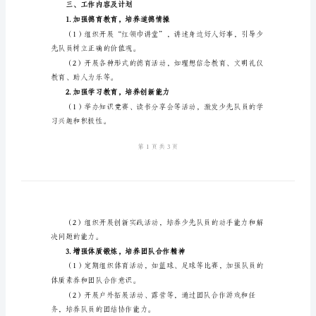
计
划
2024
年
二、工作目标
学
校
少
价值观。
先
队
员
工
三、工作内容及计划
作