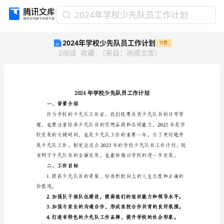
2024
2024年学校少先队员工作计划
年
2024年学校少先队员工作计划
付费
学
2
阅读
收藏
（
来自
：
尚阅文库
）
校
少
先
队
员
工
一、背景介绍
作