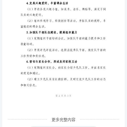
1.加强德育教育，
计
划
先队员树立正确的价值观。
一、
背
景
教育、助人为乐等。
介
2.加强学习教育，
绍
作
习兴趣和积极性。
为
学
校
的
更多完整内容
少