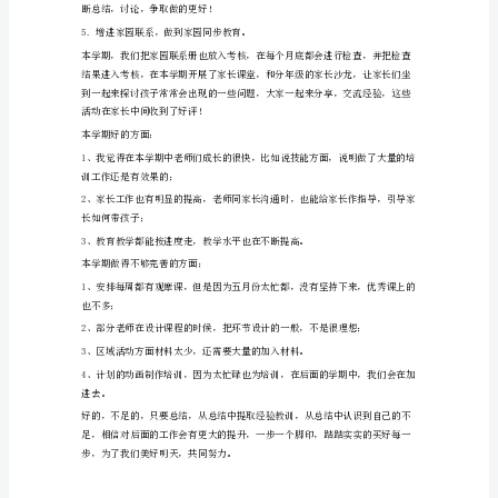
学
期
保
3、加强日常教育教学。
教
工
作
总
结
弹
指
一
法。
挥
间，