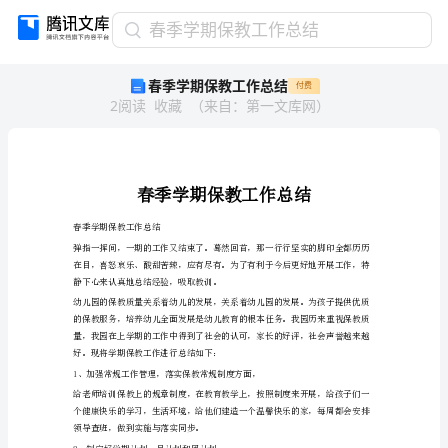
春
春季学期保教工作总结
季
春季学期保教工作总结
付费
学
2
阅读
收藏
（
来自
：
第一文库网
）
期
保
教
工
作
总
春季学期保教工作总结
结