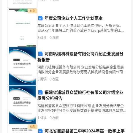
你知道作文怎样写才规范吗？下面是小编为大家整理的
在
美
付费
目，
进去。
年度公司企业个人工作计划范本
喜
年度公司企业个人工作计划范本新年伊始，万象更新。
自从xx年年底将工作的重心放在企业erp系统实施的工作
中时，在公司领导的关怀和指导下，在公司部分同事的
怒
3
阅读
0
收藏
大力支持下，对erp相关工作作出了初步的整理。XX
步，为了我们美好明天，共同努力。
哀
河南巩械机械设备有限公司介绍企业发展分
乐、
析报告
酸
河南巩械机械设备有限公司 企业发展分析结果企业发展
指数得分企业发展指数得分河南巩械机械设备有限公司
综合得分说明：企业发展指数根据企业规模、企业创
甜
3
阅读
0
收藏
新、企业风险、企业活力四个维度对企业发展情况进行
评价。
苦
福建省浦城县众望旅行社有限公司介绍企业
发展分析报告
辣，
福建省浦城县众望旅行社有限公司 企业发展分析结果企
应
业发展指数得分企业发展指数得分福建省浦城县众望旅
行社有限公司综合得分说明：企业发展指数根据企业规
1
阅读
0
收藏
有
模、企业创新、企业风险、企业活力四个维度对企业发
展情
付费
尽
河北省巨鹿县第二中学2024年高一数学上学