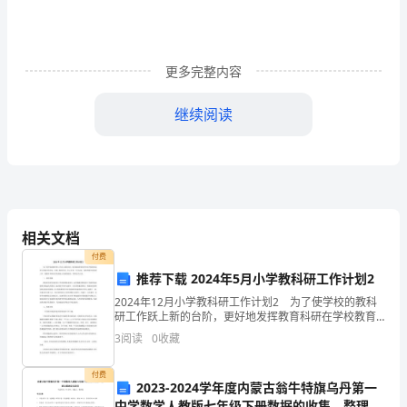
一
期
的
更多完整内容
工
继续阅读
作
又
结
束
相关文档
了。
付费
推荐下载 2024年5月小学教科研工作计划2
蓦
断总结，讨论，争取做的更好！
2024年12月小学教科研工作计划2 为了使学校的教科
研工作跃上新的台阶，更好地发挥教育科研在学校教育
然
5.增进家园联系，做到家园同步教育。
改革与发展中的导向、决策、服务作用，全心全意，全
3
阅读
0
收藏
力以赴，创造性地开展各项工作，使教育科研在原有基
回
付费
首，
2023-2024学年度内蒙古翁牛特旗乌丹第一
中学数学人教版七年级下册数据的收集、整理与