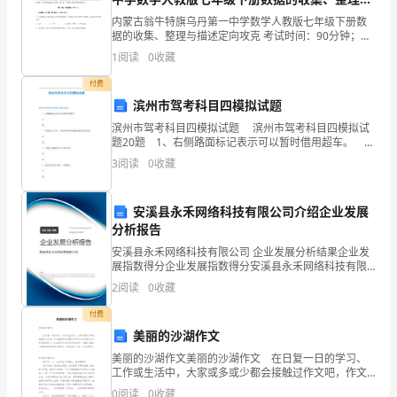
那
描述定向攻克试卷（详解版）
内蒙古翁牛特旗乌丹第一中学数学人教版七年级下册数
活动在家长中间收到了好评！
据的收集、整理与描述定向攻克 考试时间：90分钟；命
一
题人：教研组考生注意：1、本卷分第I卷（选择题）和
1
阅读
0
收藏
第Ⅱ卷（非选择题）两部分，满分100分，考试时间9
本学期好的方面：
行
付费
行
滨州市驾考科目四模拟试题
滨州市驾考科目四模拟试题 滨州市驾考科目四模拟试
训工作还是有效果的；
坚
题20题 1、右侧路面标记表示可以暂时借用超车。
对 错 2、在道路上行车时，安全跟车距离无需随着速
实
3
阅读
0
收藏
度变化而变化。 对 错 3、右侧标
长如何带孩子；
的
安溪县永禾网络科技有限公司介绍企业发展
脚
分析报告
安溪县永禾网络科技有限公司 企业发展分析结果企业发
印
本学期做得不够完善的方面；
展指数得分企业发展指数得分安溪县永禾网络科技有限
公司综合得分说明：企业发展指数根据企业规模、企业
全
2
阅读
0
收藏
创新、企业风险、企业活力四个维度对企业发展情况进
行评
付费
都
也不多；
美丽的沙湖作文
历
美丽的沙湖作文美丽的沙湖作文 在日复一日的学习、
工作或生活中，大家或多或少都会接触过作文吧，作文
历
根据写作时限的不同可以分为限时作文和非限时作文。
0
阅读
0
收藏