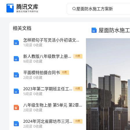
屋
面
相关文档
屋面防水施工
防
怎样把句子写灵活小升初语文写作技巧
水
1
阅读
0
收藏
新人教版八年级数学上册名师备课同步习题15.2分式的运算(含答案)
施
付费
9
阅读
0
收藏
工
平面模特拍摄合同书
付费
2
阅读
0
收藏
方
2023年第二学期班主任工作总结
付费
5
阅读
0
收藏
案
八年级生物上册 第5单元 第2章 第3节 社会行为（第1课时 社会行为的特征）习题课件 （新版）新人教版
新
2
阅读
0
收藏
2024年河北省廊坊市三河二中高一化学上册期末学业水平测试试题含解析
付费
屋
2
阅读
0
收藏