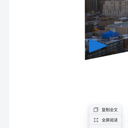
面
防
水
施
工
方
案
新
中
海
城
复制全文
02E
全屏阅读
项