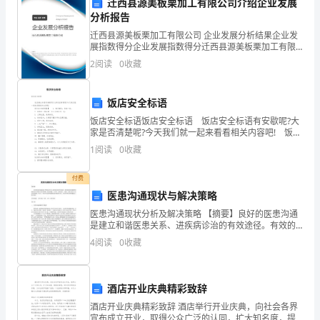
的
迁西县源美板栗加工有限公司介绍企业发展
分析报告
这
迁西县源美板栗加工有限公司 企业发展分析结果企业发
展指数得分企业发展指数得分迁西县源美板栗加工有限
段
公司综合得分说明：企业发展指数根据企业规模、企业
2
阅读
0
收藏
创新、企业风险、企业活力四个维度对企业发展情况进
时
行评
间
饭店安全标语
饭店安全标语饭店安全标语 饭店安全标语有安歇呢?大
里，
家是否清楚呢?今天我们就一起来看看相关内容吧! 饭店
安全标语【1】 1. 相互谦让，亲如一家。 2. 宾客至上
我
1
阅读
0
收藏
服务第一以人为本永创一流
严
付费
去付出，才会有收获。
医患沟通现状与解决策略
格
医患沟通现状分析及解决策略 【摘要】良好的医患沟通
按
是建立和谐医患关系、进疾病诊治的有效途径。有效的
医患沟通能够加强医患双方的相
4
阅读
0
收藏
照
厂
酒店开业庆典精彩致辞
人
酒店开业庆典精彩致辞 酒店举行开业庆典，向社会各界
宣布成立开业，取得公众广泛的认同，扩大知名度，提