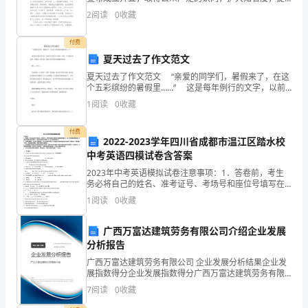
事
高美誉度，树立良好的饭店形象，为今后的市场推广创
2
阅读
0
收藏
造一个良好的外部环境。今天小编为大家准备了酒店开
部
付费
下
夏天过去了作文范文
发
夏天过去了作文范文 “亲爱的同学们，暑假来了，在这
个五彩缤纷的暑假里……” 这是每年例行的文字，以前
的
从不曾有什么感觉。可是，今天偶尔想起来，却感到一
1
阅读
0
收藏
阵空虚。我似乎有种莫名的酸楚和彷徨。 夏
实
付费
2022-2023学年四川省成都市温江区踏水校
习
中考英语四模试卷含答案
大
2023年中考英语模拟试卷注意事项：1．答卷前，考生
务必将自己的姓名、准考证号、考场号和座位号填写在
纲，
试题卷和答题卡上。用2B铅笔将试卷类型（B）填涂在
1
阅读
0
收藏
答题卡相应位置上。将条形码粘贴在答题卡右上角"条形
认
广西万富达建筑劳务有限公司介绍企业发展
真
分析报告
广西万富达建筑劳务有限公司 企业发展分析结果企业发
研
展指数得分企业发展指数得分广西万富达建筑劳务有限
公司综合得分说明：企业发展指数根据企业规模、企业
7
阅读
0
收藏
读，
创新、企业风险、企业活力四个维度对企业发展情况进
行评