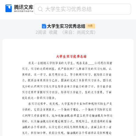
大
大学生实习优秀总结
学
大学生实习优秀总结
付费
生
2
阅读
收藏
（
来自
：
尚阅文库
）
实
习
优
秀
总
结
大