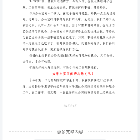
刚
从
学
校
毕
质量。
业
的
大
学
生，
现
在
更多完整内容
是