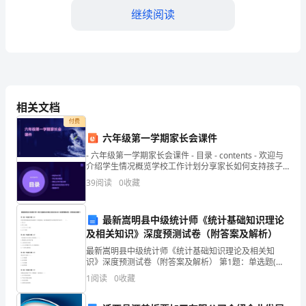
继续阅读
在
____
公
司
相关文档
进
付费
行
六年级第一学期家长会课件
- 六年级第一学期家长会课件 - 目录 - contents - 欢迎与
岗
介绍学生情况概览学校工作计划分享家长如何支持孩子
学习答
39
阅读
0
收藏
前
实
最新嵩明县中级统计师《统计基础知识理论
习。
及相关知识》深度预测试卷（附答案及解析）
最新嵩明县中级统计师《统计基础知识理论及相关知
实
识》深度预测试卷（附答案及解析） 第1题：单选题(本
题1分)若某季度某指标的实际值都大于其趋势值，则在
1
阅读
0
收藏
习
乘法模型中该季度的季节比率（ ）。A.等于0B.等