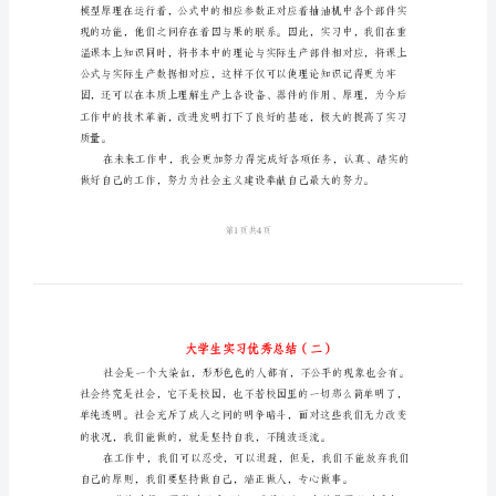
学
生
实
习
优
就是我这一阶段实习报告。
秀
总
结
我
是
一
名
刚