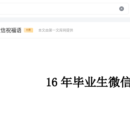
微信祝福语
本文由第一文库网提供
付费
16年毕业生微信祝福语
1、走过的路，爱过的人，品过的味，流过的
间的河流中沉淀，在斑驳的记忆中