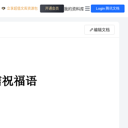
立享超值文库资源包
我的资料库
开通会员
Login 腾讯文档
编辑文档
泪，笑过的美，都在时
保存了。四年飞逝，毕业分别，愿