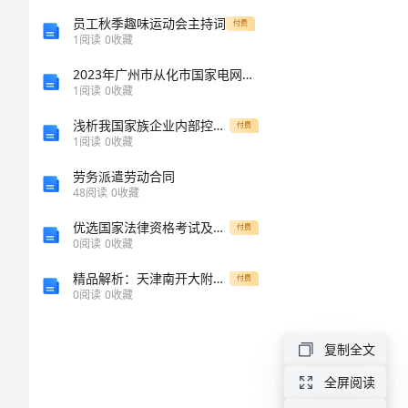
你前
16
员工秋季趣味运动会主持词
付费
1
阅读
0
收藏
年
2023年广州市从化市国家电网招聘之金融类考试题库附答案（满分必刷）
毕
1
阅读
0
收藏
业
浅析我国家族企业内部控制及优化措施
付费
1
阅读
0
收藏
生
微
劳务派遣劳动合同
48
阅读
0
收藏
信
优选国家法律资格考试及答案【最新】
付费
祝
0
阅读
0
收藏
福
精品解析：天津南开大附属中数学七年级上册期末综合测评定向攻克试卷（解析版）
付费
0
阅读
0
收藏
语
1、
复制全文
走
全屏阅读
过