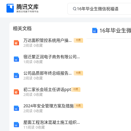
16
年
相关文档
16年毕业生
毕
万达面积管控系统用户操作手册
付费
业
2
阅读
0
收藏
生
宿迁聚正润电子商务有限公司介绍企业发展分析报告
1
阅读
0
收藏
微
公司品质部年终总结报告范本
付费
2
阅读
0
收藏
信
初二家长会班主任讲话ppt
付费
2
阅读
0
收藏
祝
2024年安全管理方案及措施
付费
福
2
阅读
0
收藏
屋面工程泡沫混凝土施工组织方案
语
11
阅读
0
收藏