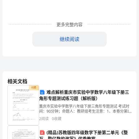
的
院
领
更多完整内容
导：
继续阅读
你
们
好！
我
些负面影响蒙惑。
相关文档
是
付费
难点解析重庆市实验中学数学八年级下册三
最后，再次祝你们每天都拥有一个好的心情！
__，
角形专题测试练习题（解析版）
重庆市实验中学数学八年级下册三角形专题测试 考试时
此致
首
间：90分钟；命题人：教研组考生注意：1、本卷分第I
卷（选择题）和第Ⅱ卷（非选择题）两部分，满分100
2
阅读
0
收藏
先
敬礼！
分，考试时间90分钟2、答卷前，考生务必用0.5
在
(精品)苏教版四年级数学下册第二单元《整
辞职人：__x
万、整亿数的改写》优秀教案