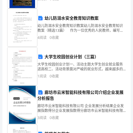
你
们
幼儿防溺水安全教育知识教案
工
幼儿防溺水安全教育知识教案幼儿防溺水安全教育知识
教案（精选13篇） 作为一位优秀的人民教师，编写教
作
案是必不可少的，借助教案可以有效提升自己的教学能
4
阅读
0
收藏
力。那么写教案需要注意哪些问题呢？下面是小编帮大
顺
心！
大学生校园创业计划（三篇）
大学生校园创业计划一、活动主题大学生创业就业服务
生
进高校二、活动背景面对严峻的就业形式，越来越多的
在校大学生对未来感到困惑和迷茫，对毕业后的就业或
1
阅读
0
收藏
活
创业知识都不甚了解。在这样的前提下，学生提供创业
与就业方
愉
廊坊市云米智能科技有限公司介绍企业发展
快！
分析报告
廊坊市云米智能科技有限公司 企业发展分析结果企业发
天
展指数得分企业发展指数得分廊坊市云米智能科技有限
公司综合得分说明：企业发展指数根据企业规模、企业
3
阅读
0
收藏
天
创新、企业风险、企业活力四个维度对企业发展情况进
行评
好