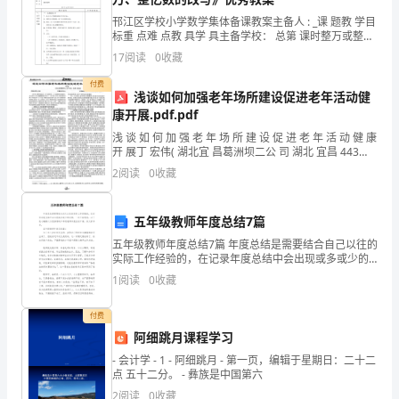
此
邗江区学校小学数学集体备课教案主备人 : _课 题教 学目
__月__日
标重 点难 点教 具学 具主备学校： 总第 课时整万或整亿
向
数的改写 授课时间1、通过教学使学生进一步认识计数单
17
阅读
0
收藏
位 " 亿" 、" 十亿 "
你
付费
浅谈如何加强老年场所建设促进老年活动健
们
康开展.pdf.pdf
致
浅 谈 如 何 加 强 老 年 场 所 建 设 促 进 老 年 活 动 健 康
尊敬的__：
开 展丁 宏伟( 湖北宜 昌葛洲坝二公 司 湖北 宜昌 443
以
002)国 誊 Q9 — 3 一一一一 一 一 一一一一
2
阅读
0
收藏
你好！
最
五年级教师年度总结7篇
诚
五年级教师年度总结7篇 年度总结是需要结合自己以往的
挚
实际工作经验的，在记录年度总结中会出现或多或少的
问题，一定不能忽视，以下是小编精心为您推荐的五年
1
阅读
0
收藏
的
级教师年度总结7篇，供大家参考。 五年
问
付费
阿细跳月课程学习
候！
- 会计学 - 1 - 阿细跳月 - 第一页，编辑于星期日：二十二
点 五十二分。 - 彝族是中国第六
后的影子。我刚一回头，瞥见了他的影子。
祝
2
阅读
0
收藏