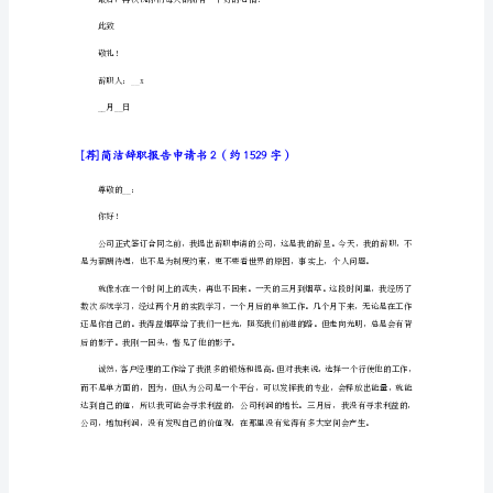
洁
辞
间后让所有关注它的人为之叹服。
职
报
告
申
请
书
当地挣钱。
1（约
973
字）
尊
敬