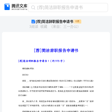
[荐]
[荐]简洁辞职报告申请书
简
[荐]简洁辞职报告申请书
付费
洁
3
阅读
收藏
（
来自
：
三一办公
）
辞
职
报
告
申
请
书