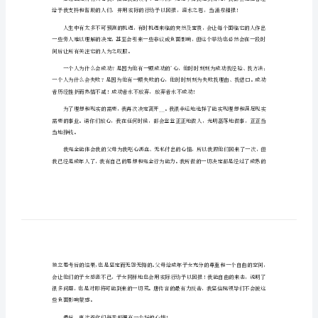
[荐]
尊敬的院领导：
简
洁
你们好！
辞
职
报
告
你们谅解！
申
请
书
[荐]
简