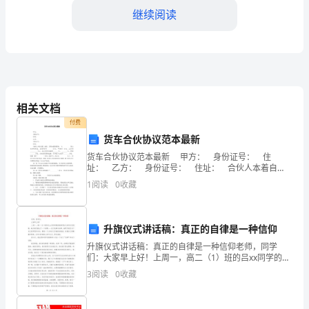
继续阅读
通
过
组
3.举办社区旅游推介活动
织
相关文档
居
付费
民
货车合伙协议范本最新
货车合伙协议范本最新 甲方： 身份证号： 住
们
址： 乙方： 身份证号： 住址： 合伙人本着自
愿、诚信、互利双赢的原则： 与___________签订本合伙协
通
1
阅读
0
收藏
议，总投资为__
4.开展社区主题游活动
过
升旗仪式讲话稿：真正的自律是一种信仰
游
升旗仪式讲话稿：真正的自律是一种信仰老师，同学
览
们：大家早上好！上周一，高二（1）班的吕xx同学的精
彩演讲想必大家还记忆犹新，她为我们提出了一个话题
3
阅读
0
收藏
社
——关于他律与自律。她呼吁我们为了自己的梦想和未
来，要
区