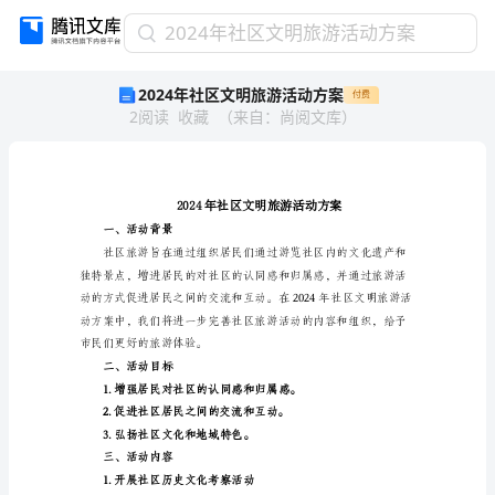
2024
2024年社区文明旅游活动方案
年
2024年社区文明旅游活动方案
付费
社
2
阅读
收藏
（
来自
：
尚阅文库
）
区
文
明
旅
游
活
一、活动背景
动