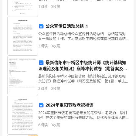
进
工”）姓名：____身份证号：____住址：____联系电话：
2.加强宣传和宣传
1
阅读
0
收藏
____鉴于甲乙双方
居
民
公众宣传日活动总结_1
的
公众宣传日活动总结公众宣传日活动总结 总结是指对
某一阶段的工作、学习或思想中的经验或情况加以总结
对
和概括的书面材料，写总结有利于我们学习和工作能力
3
阅读
0
收藏
的提高，快快来写一份总结吧。总结怎么写才不会流于
社
形
最新信阳市平桥区中级统计师《统计基础知
区
识理论及相关知识》巅峰冲刺试卷（附答案及解
的
析）
最新信阳市平桥区中级统计师《统计基础知识理论及相
关知识》巅峰冲刺试卷（附答案及解析） 第1题：单选题
认
(本题1分)一般情况下，均衡价格随着( )A.供给和需求的
2
阅读
0
收藏
增加而上升 B.供给和需求的减少而上
同
2024年重阳节敬老祝福语
感
2024年重阳节敬老祝福语亲爱的老爷爷、老奶奶：您们
和
好！在这个美好的重阳节来临之际，我代表全体家人向
您们致以最衷心的祝福和敬意。感谢您们用您们的智慧
6
阅读
0
收藏
归
和辛勤的劳动，将我们的家庭照料得井井有条。您们是
我们