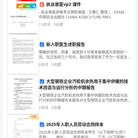
执业兽医vp2 课件
内
5.建设社区旅游服务中心
- 执业兽医资格考试预防兽医 - 王春仁 教授 | - EXAM -
中国农业出版社 CHINA AGRICUTURE PRES
的
13
阅读
0
收藏
文
化
新入职医生述职报告
遗
尊敬的领导、同事：我感到十分荣幸能够成为贵院的一
员。在过去的几个月中，我切身感受到了作为一名医生
产
的责任和使命，也深刻认识到了自己的不足之处。在
6
阅读
0
收藏
此，我想向各位汇报一下我这段时间的工作，希望能够
动和交流。
得到领导和
和
大型钢铁企业汽轮机余热用于集中供暖的技
四、活动组织
独
术改造与运行分析的中期报告
特
大型钢铁企业汽轮机余热用于集中供暖的技术改造与运
1.成立社区旅游活动筹备组
行分析的中期报告本报告对大型钢铁企业汽轮机余热供
景
暖技术改造与运行分析进行了中期研究，主要内容包括
1
阅读
0
收藏
以下几个方面：一、技术改造方案在原有汽轮机余热供
暖系统的
点，
付费
2025年入职人员劳动合同样本
增
2025年入职人员劳动合同样本甲方（以下简称“公司”）
名称：____地址：____联系电话：____乙方（以下简称“员