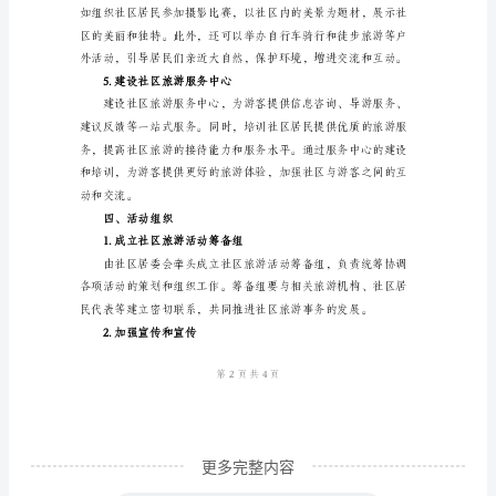
方
案
2.打造主题社区文化节
一、
活
动
背
景
社
多人参与到社区建设中来。
区
旅
游
旨
更多完整内容
在