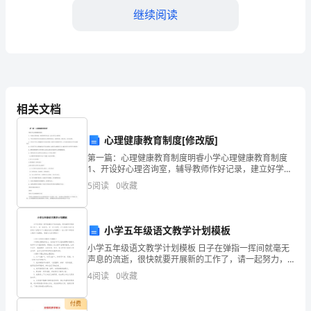
敬
继续阅读
的
领
导：
您
相关文档
好！
心理健康教育制度[修改版]
在
第一篇：心理健康教育制度明睿小学心理健康教育制度
1、开设好心理咨询室，辅导教师作好记录，建立好学生
过
心理档案。 2、平时认真组织学生参加各种有关心理教育
5
阅读
0
收藏
的活动。包括听讲座、班队活动、社区活动等。 3、
去
能力，以更好地完成工作任务。
的
小学五年级语文教学计划模板
三
小学五年级语文教学计划模板 日子在弹指一挥间就毫无
声息的流逝，很快就要开展新的工作了，请一起努力，
个
写一份计划吧。什么样的计划才是好的计划呢?以下小编
4
阅读
0
收藏
在这给大家整理了一些小学五年级语文教学计划模板
月
力量。
付费