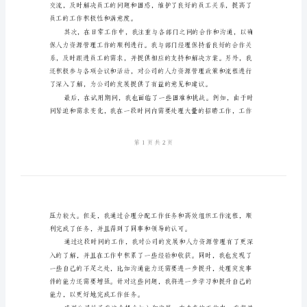
结
范
本
人
事
专
员
试
用
期
工