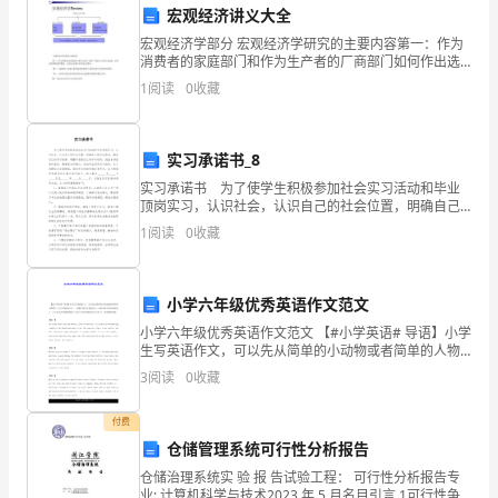
时
谢谢！
宏观经济讲义大全
宏观经济学部分 宏观经济学研究的主要内容第一：作为
间
人事专员：XXX
消费者的家庭部门和作为生产者的厂商部门如何作出选
择，以决定消费和投资数量，从而决定整个经济的总需
里，
1
阅读
0
收藏
求。 第二：家庭和厂商
我
实习承诺书_8
作
实习承诺书 为了使学生积极参加社会实习活动和毕业
为
顶岗实习，认识社会，认识自己的社会位置，明确自己
的历史使命，激发自己的学习热情，调整和完善自己的
1
阅读
0
收藏
人
知识结构，战胜各种困难和挫折，锻炼意志和毅力，完
成毕业
事
小学六年级优秀英语作文范文
专
小学六年级优秀英语作文范文 【#小学英语# 导语】小学
生写英语作文，可以先从简单的小动物或者简单的人物
员
着手，在平时的练习中，一定要注意多多积累词汇，这
3
阅读
0
收藏
样才能写出优秀的作文。以下是无忧考网整理的《
加
付费
入
仓储管理系统可行性分析报告
贵
仓储治理系统实 验 报 告试验工程： 可行性分析报告专
业: 计算机科学与技术2023 年 5 月名目引言 1可行性争