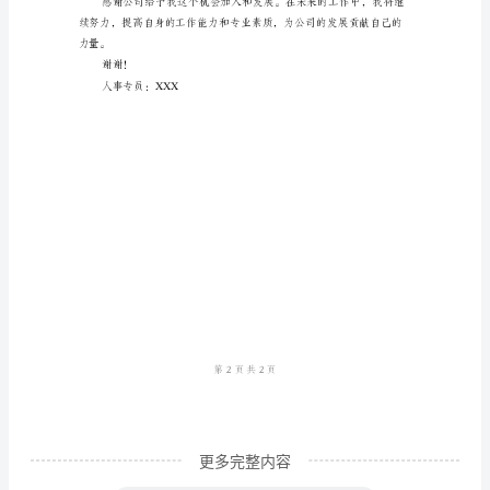
作
员工的工作积极性和满意度。
总
结
范
本
试
用
期
工
作
总
结
尊
更多完整内容