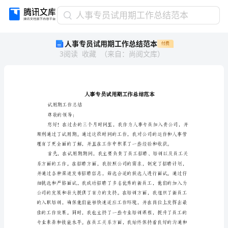
人
人事专员试用期工作总结范本
事
人事专员试用期工作总结范本
付费
专
3
阅读
收藏
（
来自
：
尚阅文库
）
员
试
用
期
工
作
试用期工作总结
尊敬的领导：
总