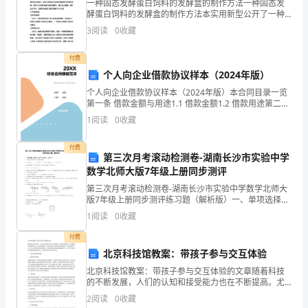
技、
一种固态发酵蛋白饲料的发酵盒的制作方法一种固态发
酵蛋白饲料的发酵盒的制作方法本实用新型公开了一种
经
固态发酵蛋白饲料的发酵盒。该发酵盒为带有活动盖体
3
阅读
0
收藏
的盒体，盒体通体透明，材料为聚丙烯；盖体上有多个
济
通气孔，
付费
一
个人向企业借款协议样本（2024年版）
个人向企业借款协议样本（2024年版）本合同目录一览
体
第一条 借款金额与用途1.1 借款金额1.2 借款用途第二条
借款期限2.1 借款期限2.2 还款期限第三条 借款利率3.1
化
1
阅读
0
收藏
借款利率3.2 利率调
的
付费
第三次月考滚动检测卷-湖南长沙市实验中学
趋
数学北师大版7年级上册同步测评
第三次月考滚动检测卷-湖南长沙市实验中学数学北师大
势
版7年级上册同步测评练习题（解析版）一、单项选择题
（本题共10小题，每小题2分，共20分）1、下列各组中
日
1
阅读
0
收藏
的两项，不是同类项的是（）A．-x2y和
益
付费
北京科技馆教案：带孩子参与交互体验
明
北京科技馆教案：带孩子参与交互体验的文章随着科技
的不断发展，人们的认知和接受能力也在不断提高。尤
显，
其是在教育领域，科技更是发挥了重要的作用。北京科
2
阅读
0
收藏
技馆就是一个集交互体验、科技普及和科技教育于一体