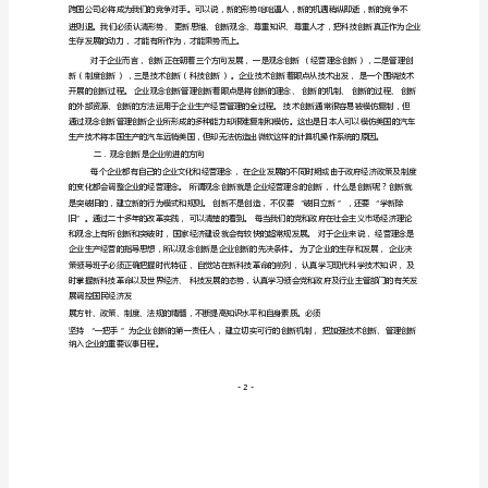
展
的
关
系
当
今
世
界
正
步
入
知
识