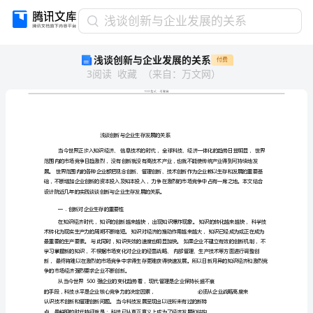
浅
浅谈创新与企业发展的关系
谈
浅谈创新与企业发展的关系
付费
创
3
阅读
收藏
（
来自
：
万文网
）
新
与
企
业
发
展
的