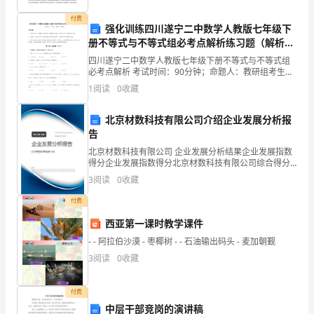
世
的综合科
付费
界
强化训练四川遂宁二中数学人教版七年级下
册不等式与不等式组必考点解析练习题（解析
范
版）
四川遂宁二中数学人教版七年级下册不等式与不等式组
必考点解析 考试时间：90分钟；命题人：教研组考生注
围
意：1、本卷分第I卷（选择题）和第Ⅱ卷（非选择题）两
1
阅读
0
收藏
部分，满分100分，考试时间90分钟2、答卷前，
内
北京材数科技有限公司介绍企业发展分析报
的
告
市
北京材数科技有限公司 企业发展分析结果企业发展指数
得分企业发展指数得分北京材数科技有限公司综合得分
场
说明：企业发展指数根据企业规模、企业创新、企业风
3
阅读
0
收藏
险、企业活力四个维度对企业发展情况进行评价。该企
业的
竞
付费
争
西亚第一课时教学课件
- - 阿拉伯沙漠 - 枣椰树 - - 石油输出码头 - 麦加朝觐
日
3
阅读
0
收藏
趋
付费
激
中层干部竞岗的演讲稿