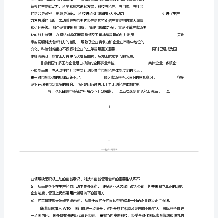
关
系
浅
谈
创
新
与
企
业
生
存
发