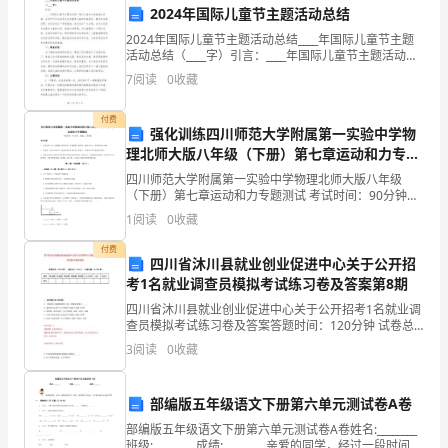
2024年国际儿童节主题活动总结
用
紧急措施；
2024年国际儿童节主题活动总结____年国际儿童节主题
于
活动总结（____字）引言：____年国际儿童节主题活动是
一场以儿童为主角的盛大庆典，旨在呼吁社会各界关注
7
阅读
0
收藏
和重视儿童的权益保护、教育和发展问题。
机
报告上级；
付费
械
强化训练四川师范大学附属第一实验中学物
理北师大版八年级（下册）第七章运动和力专题
加
测试试题（含解析）
四川师范大学附属第一实验中学物理北师大版八年级
或修理。
工、
（下册）第七章运动和力专题测试 考试时间：90分钟；
命题人：教研组考生注意：1、本卷分第I卷（选择题）
1
阅读
0
收藏
和第Ⅱ卷（非选择题）两部分，满分100分，考试时间9
制
五、日常维护和保养：
付费
四川省沐川县就业创业促进中心关于公开招
造
考1名就业调查员模拟考试练习卷及答案第8期
业
四川省沐川县就业创业促进中心关于公开招考1名就业调
常运行；
查员模拟考试练习卷及答案答题时间：120分钟 试卷总
等
分：100分 试卷试题：共200题题型单选题多选题填空题
3
阅读
0
收藏
判断题简答题公文写作合计统分人得分
领
部编版五年级语文下册第六单元测试卷A卷
域。
部编版五年级语文下册第六单元测试卷A卷姓名:________
为
班级:________ 成绩:________ 亲爱的同学，经过一段时间的