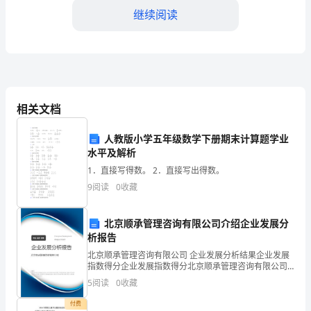
是
继续阅读
一
种
常
作；
见
相关文档
的
人教版小学五年级数学下册期末计算题学业
的加工压力；
水平及解析
机
1．直接写得数。 2．直接写出得数。
械
9
阅读
0
收藏
具和安全设备；
设
北京顺承管理咨询有限公司介绍企业发展分
备，
析报告
广
北京顺承管理咨询有限公司 企业发展分析结果企业发展
料。
指数得分企业发展指数得分北京顺承管理咨询有限公司
泛
综合得分说明：企业发展指数根据企业规模、企业创
5
阅读
0
收藏
四、紧急事故和故障处理：
新、企业风险、企业活力四个维度对企业发展情况进行
应
评价。
付费