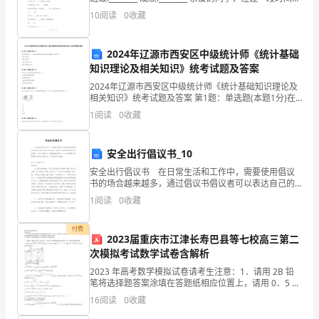
学习，你们一定学到不
件；
10
阅读
0
收藏
了
确
2024年辽源市西安区中级统计师《统计基础
知识理论及相关知识》统考试题及答案
保
2024年辽源市西安区中级统计师《统计基础知识理论及
操
相关知识》统考试题及答案 第1题：单选题(本题1分)在
借贷记账法下，一个账户的期末余额与该账户的增加额
1
阅读
0
收藏
作
一般记在（）。A.账户的借方B.账户的贷方C.
人
安全出行倡议书_10
员
安全出行倡议书 在日常生活和工作中，需要使用倡议
书的场合越来越多，通过倡议书倡议者可以表达自己的
的
决心和希望或者写出某种建议。怎么写倡议书才能避免
1
阅读
0
收藏
踩雷呢？以下是小编帮大家整理的安全出行倡议书，欢
安
迎阅读
付费
2023届重庆市江津长寿巴县等七校高三第二
全
次模拟考试数学试卷含解析
和
2023 年高考数学模拟试卷请考生注意：1．请用 2B 铅
笔将选择题答案涂填在答题纸相应位置上，请用 0．5 毫
设
米及以上黑色字迹的钢笔或签字笔将主观题的答案写在
16
阅读
0
收藏
答题纸相应的答题区内。写在试题卷、草稿纸