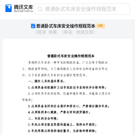
普
普通卧式车床安全操作规程范本
通
普通卧式车床安全操作规程范本
付费
卧
2
阅读
收藏
（
来自
：
尚阅文库
）
式
车
床
安
全
操
作