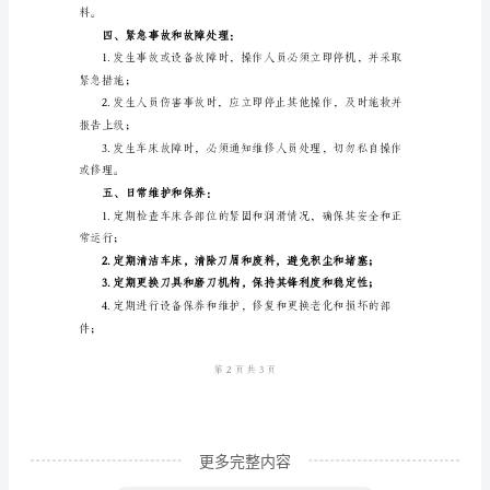
全
操
三、车床的操作规程：
作
规
程
套、耳塞等；
范
本
普
装；
通
卧
式
车
更多完整内容
床