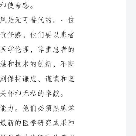
优秀的医生，必须具备高尚的道德品质和责任感。他们要以患者
的生命安全和健康为首要任务，积极践行医学伦理，尊重患者的
隐私权和知情权。他们不懈追求医术的精湛和技术的创新，不断
提高自己的综合素质和专业水平。他们时刻保持谦虚、谨慎和坚
奉献。
其次，十佳医生必须具备卓越的专业能力。他们必须熟练掌
握医学科学的基本理论和专业知识，了解最新的医学研究成果和
临床治疗技术。他们要精通各种常见病、疑难病的诊断和治疗方
法，并有独到的见解和经验。他们能够在复杂的医疗环境下迅速
做出正确的判断和决策，高效地开展医疗工作。他们还能够积极
参与医学教育和科研工作，为医学的发展和进步做出重要贡献。
再次，十佳医生应具备广泛的人际交往和沟通能力。医生是