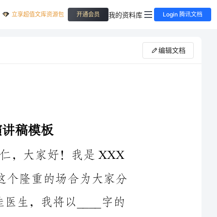
立享超值文库资源包
我的资料库
开通会员
Login 腾讯文档
编辑文档
尊敬的各位领导、各位专家、各位同仁，大家好！我是XXX
医院的XXX医生，今天非常荣幸能够在这个隆重的场合为大家分
享我的演讲稿。主题是2024卫生系统十佳医生，我将以____字的
首先，作为一名医生，良好的医德医风是无可替代的。一位