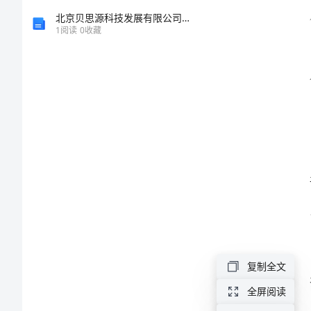
讲
北京贝思源科技发展有限公司介绍企业发展分析报告
1
阅读
0
收藏
稿
模
板
2024
卫
生
系
统
十
复制全文
佳
全屏阅读