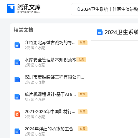
2024
卫
相关文档
2024卫生
生
介绍湖北赤壁古战场的导游词
付费
系
2
阅读
0
收藏
统
水库安全管理基本知识范本
付费
2
阅读
0
收藏
十
深圳市宏胜装饰工程有限公司介绍企业发展分析报告
2
阅读
0
收藏
佳
单片机课程设计-基于AT89S52单片机的交通灯设计
付费
3
阅读
0
收藏
医
2021-2026年中国鞋材行业调研及成本领先战略研究报告——发现报告
付费
生
2
阅读
0
收藏
2024年详细的承揽加工合同范本
付费
演
2
阅读
0
收藏