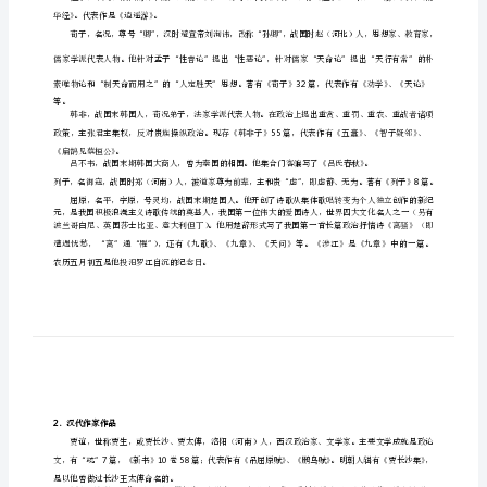
zōu
忆
“
是仁
口
选择摘录之意。
诀)
dí
资
53
著有《墨子》一书，今存篇。
料
孙子
一
“”
我国第一部军事著作
古代称为兵经，是。
中
孟子
国
文
论。
著有《孟子》一书。
学
华经》。代表作是《逍遥游》。
常