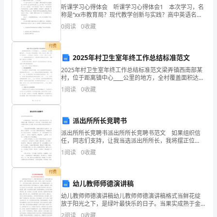
秋
听课学习心得体会 听课学习心得体会1 本次学习，名
“”
称是“xx市教育局？现代教学创新与实践？高中英语名教
时
师高级研修班”，市教科所的xxx老师领队。总共50人参
0
阅读
0
收藏
3
．魏晋南北朝作家作品
加了本次学习班。在简短的开学典礼上，首
代
付费
鲁
2025年村卫生室年终工作总结标准范文
国
2025年村卫生室年终工作总结标准范文梁弄镇西南部某
古传诵的名篇。
村，位于距离镇中心____公里的地方，全村覆盖面积达到
____平方公里。该村由原青山、岭顶、沿山房、蔡家、汪
陬
1
阅读
0
收藏
家五个自然村于____合并而成。全村共有
部文学批评专著。
（zōu）
zuò
派出所所长竞聘书
邑
派出所所长竞聘书派出所所长竞聘书范文 如果组织信
人，
任，同志们支持，让我当选派出所所长，我将摆正位
花源记》、《五柳先生传》，诗
置，协调好关系，以所为家；与局党委保持一致并按照
1
阅读
0
收藏
思
局党委的工作布署，结合派出所的实际情况开展好以下
4
．唐代作家作品
工作
想
付费
幼儿教师师德演讲稿
阁序》。著有《王子安集》。
家、
幼儿教师师德演讲稿幼儿教师师德演讲稿格式当鲜花绽
放于阳光之下，是绿叶最快乐的日子。当果实成熟于金
教
秋时节，是园丁最欣慰的时刻。我是一片绿叶，我是一
2
阅读
0
收藏