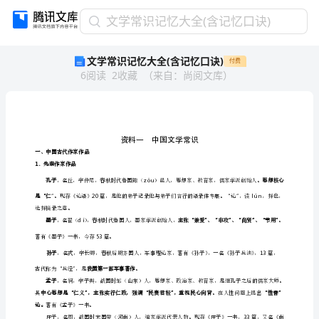
文
文学常识记忆大全(含记忆口诀)
学
文学常识记忆大全(含记忆口诀)
付费
常
6
阅读
2
收藏
（
来自
：
尚阅文库
）
识
记
忆
大
全
(含
一、中国古代作家作品
1
．先秦作家作品
记