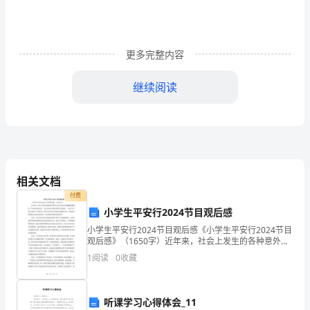
作
家
作
更多完整内容
品
继续阅读
孔
2
．汉代作家作品
子，
名
“”71058
相关文档
丘，
付费
是以他曾做过长沙王太傅命名的。
小学生平安行2024节目观后感
字
也叫《淮南子》。
小学生平安行2024节目观后感《小学生平安行2024节目
仲
观后感》（1650字）近年来，社会上发生的各种意外事
件让人们对安全问题越来越关注。作为社会的未来，小
原名《太史公书》。
1
阅读
0
收藏
学生的安全教育显得尤为重要。《小学生平安行2
尼，
《战国策》、《楚辞》。
春
听课学习心得体会_11