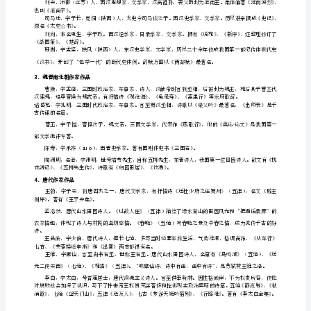
识
一、
中
国
等。
古
代
《扁鹊见蔡桓公》。
作
家
作
品
“”“”
1．
农历五月初五是他投汨罗江自沉的纪念日。
先
秦