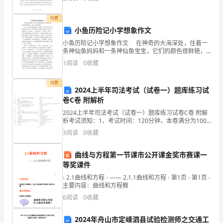
名快乐的园丁，一名平凡的幼儿教师，陪伴在身边的，
育
诗。
是一群群
付费
家，
七首、《芙蓉楼送辛渐》和《出塞》两首都很有名。
小鱼历险记小学想象作文
儒
小鱼历险记小学想象作文 在神奇的大海深处，住着一
条神仙鱼妈妈和一条神仙鱼宝宝，它们的颜色很鲜艳，
家
小鱼一直幸福的成长。 有一天，鱼宝宝游到浅海去
1
阅读
0
收藏
玩，突然来了一些水族馆的人，他们拿起鱼竿就往下
放，
学
付费
2024上半年司法考试（试卷一）题库练习试
派
卷C卷 附解析
创
2024上半年司法考试（试卷一）题库练习试卷C卷 附解
析考试须知：1、考试时间：120分钟，本卷满分为100
始
分。 2、请首先按要求在试卷的指定位置填写您的姓名、
3
阅读
0
收藏
准考证号等信息。 3、请仔细阅读各种题目
人。
曲线与方程第一节课市公开课金奖市赛课一
思
等奖课件
- 2.1曲线和方程 - —— 2.1.1曲线和方程 - 第1页 - 第1页 -
想
主要内容：曲线和方程概
核
6
阅读
0
收藏
心
2024年舟山市定嵊泗县试验检测师之交通工