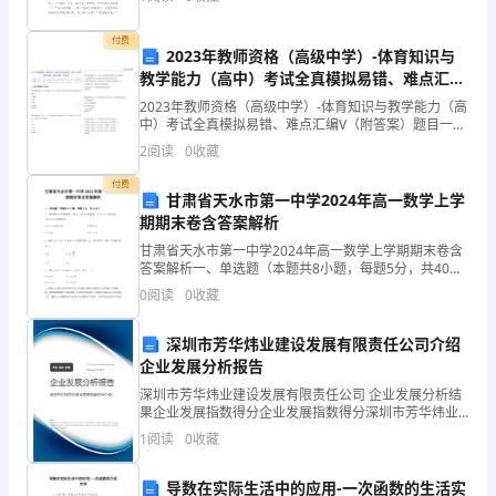
力的重要手段。那要怎么写好作文呢？以下
品
六、质量保证
销
付费
2023年教师资格（高级中学）-体育知识与
售
教学能力（高中）考试全真模拟易错、难点汇编
合
V（附答案）精选集20
2023年教师资格（高级中学）-体育知识与教学能力（高
同
中）考试全真模拟易错、难点汇编V（附答案）题目一二
三四五六总分得分一.全考点押密题库(共50题)1.(单项选
范
2
阅读
0
收藏
择题)(每题 2.00 分) 具有甜度
本
付费
商
甘肃省天水市第一中学2024年高一数学上学
期期末卷含答案解析
品
甘肃省天水市第一中学2024年高一数学上学期期末卷含
销
答案解析一、单选题（本题共8小题，每题5分，共40
售
分）1、已知函数为偶函数，且在上单调递增，，则不等
0
阅读
0
收藏
式的解集为（ ）A. B.C. D.2、函
合
同
深圳市芳华炜业建设发展有限责任公司介绍
范
企业发展分析报告
本
深圳市芳华炜业建设发展有限责任公司 企业发展分析结
1
果企业发展指数得分企业发展指数得分深圳市芳华炜业
建设发展有限责任公司综合得分说明：企业发展指数根
甲
1
阅读
0
收藏
据企业规模、企业创新、企业风险、企业活力四个维度
方
对企
导数在实际生活中的应用-一次函数的生活实
（采