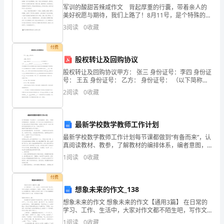
军训的酸甜苦辣咸作文 背起厚重的行囊，带着亲人的
并
美好祝愿与期待，我们上路了！8月11号，是个特殊的日
（4）验收证书。
子，身为新一届高（1）学生的我，踏上了省实验军训的
根
3
阅读
0
收藏
征程，目标直指——野战国防园。 我被分到高一
据
五、伴随服务
付费
股权转让及回购协议
以
股权转让及回购协议甲方： 张三 身份证号：李四 身份证
下
号： 王五 身份证号： 乙方： 身份证号： （以下简称甲
方）（以下简称乙方）甲方是根据《中华人民共和国公
2
阅读
0
收藏
各
司法》登记设立的江西高新房地产开发有限公司
中文技术文件。
项
最新学校数学教师工作计划
条
最新学校数学教师工作计划每节课都做到“有备而来”，认
真阅读教材、教参，了解教材的编排体系，编者意图，
培训。
款
每个知识点在全套教材的地位及其与前后相关知识联系
1
阅读
0
收藏
和衔接，这里给大家分享一些关于最新学校数学教师工
达
作计
付费
成
想象未来的作文_138
一
想象未来的作文 想象未来的作文【通用3篇】 在日常的
4.乙方提供_____个月的保修
学习、工作、生活中，大家对作文都不陌生吧，写作文
商
是培养人们的观察力、联想力、想象力、思考力和记忆
1
阅读
0
收藏