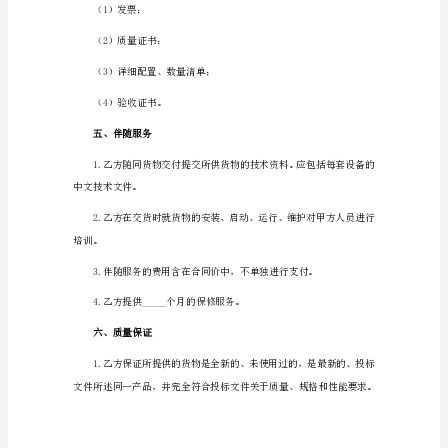
本
1
甲
三、包装要求
方
（采
购
方）：
_________________
乙
料应齐全。
方
（供
四、付款
应
方）：