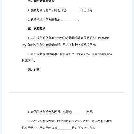
商品销售合同范本1
销
售
合
同
范
本
商
订。
品
一、货物情况
销
售
____________________
合
二、供货时间与地点
同
范