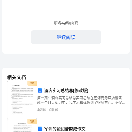
_________________
本
更多完整内容
合
同
继续阅读
由
甲、
乙
双
相关文档
付费
方
酒店实习总结总[修改版]
（1）发票；
共
第一篇：酒店实习总结总实习总结在艺海商务酒店销售
部三个月大实习中，我学习和体悟到了很多东西。不仅
同
仅是如何运用专业知识和技能，更是如何为人处世。做
4
阅读
0
收藏
（2）质量证书；
酒店，就是全方位的为客户服务，在服务中获得客户的
协
认可，进
付费
商，
（3）详细配置、数量清单；
军训的酸甜苦辣咸作文