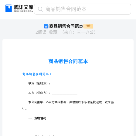
商
商品销售合同范本
品
商品销售合同范本
付费
销
2
阅读
收藏
（
来自
：
三一办公
）
售
合
同
范
本
商
品