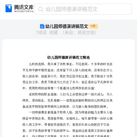
幼
幼儿园师德演讲稿范文
儿
幼儿园师德演讲稿范文
付费
园
7
阅读
收藏
（
来自
：
贤阅文档
）
师
德
演
讲
稿
范
文