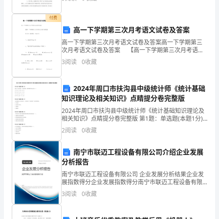
什
付费
么
高一下学期第三次月考语文试卷及答案
骄
高一下学期第三次月考语文试卷及答案高一下学期第三
次月考语文试卷及答案 【高一下学期第三次月考语文
人
试卷及答案】 第Ⅰ卷 (选择题，共39分) 一、基础知识
3
阅读
0
收藏
领略到工作的乐趣。
(21分)
的
2024年周口市扶沟县中级统计师《统计基础
成
知识理论及相关知识》点睛提分卷完整版
绩，
2024年周口市扶沟县中级统计师《统计基础知识理论及
相关知识》点睛提分卷完整版 第1题：单选题(本题1分)
没
假定A为自变量，B为因变量，弹性的数学表达式为
2
阅读
0
收藏
（）。A.E=(△A／△B)·(B／A)B.E=
有
南宁市联迈工程设备有限公司介绍企业发展
作
分析报告
南宁市联迈工程设备有限公司 企业发展分析结果企业发
出
展指数得分企业发展指数得分南宁市联迈工程设备有限
公司综合得分说明：企业发展指数根据企业规模、企业
3
阅读
0
收藏
什
创新、企业风险、企业活力四个维度对企业发展情况进
行评
么