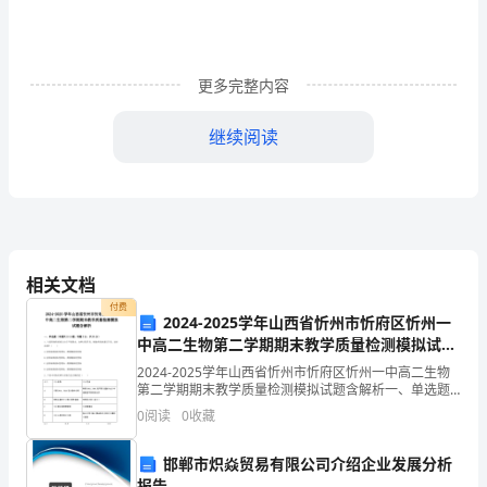
业。
不
经
更多完整内容
意
继续阅读
间，
十
觉到工作的快乐。
多
年
相关文档
的
付费
2024-2025学年山西省忻州市忻府区忻州一
时
中高二生物第二学期期末教学质量检测模拟试题
含解析
2024-2025学年山西省忻州市忻府区忻州一中高二生物
光
第二学期期末教学质量检测模拟试题含解析一、单选题
的愉快，幼儿园也能得到良好
（本题共10小题，每题3分，共30分）1、大面积烧伤的
0
阅读
0
收藏
在
病人由于严重脱水，血钾含量升高，细胞外液渗
平
邯郸市炽焱贸易有限公司介绍企业发展分析
报告