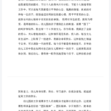
幼
儿
园
师
德
演
讲
稿
范
文
精
选