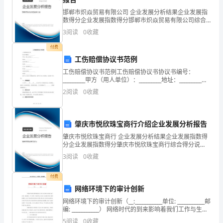
凡
邯郸市炽焱贸易有限公司 企业发展分析结果企业发展指
数得分企业发展指数得分邯郸市炽焱贸易有限公司综合
和
得分说明：企业发展指数根据企业规模、企业创新、企
3
阅读
0
收藏
业风险、企业活力四个维度对企业发展情况进行评价。
平
该企
付费
请教高手。
静
工伤赔偿协议书范例
工伤赔偿协议书范例工伤赔偿协议书协议书编号：
中
_________甲方（用人单位）：_________地址：_________法
定代表人：_________电话：_________乙方（受伤职工）：
悄
2
阅读
0
收藏
___
然
肇庆市悦欣珠宝商行介绍企业发展分析报告
逝
肇庆市悦欣珠宝商行 企业发展分析结果企业发展指数得
去，
分企业发展指数得分肇庆市悦欣珠宝商行综合得分说
明：企业发展指数根据企业规模、企业创新、企业风
3
阅读
0
收藏
没
险、企业活力四个维度对企业发展情况进行评价。该企
业的综合
有
付费
网络环境下的审计创新
留
网络环境下的审计创新（__:___________单位: ___________邮
编: ___________） 网络时代的到来影响着我们工作与生活
下
的方方面面:电子市场、虚拟商店、网上购
5
阅读
0
收藏