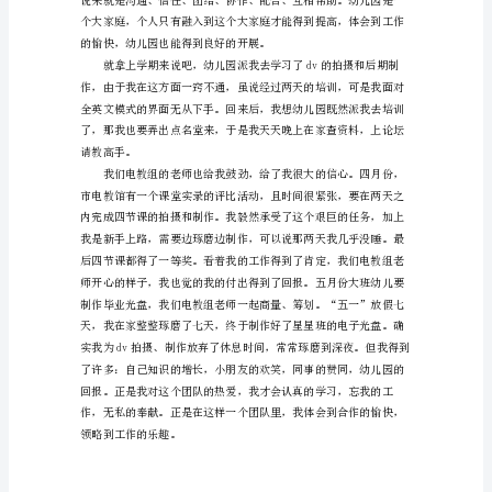
儿
时
的
选
择，
我
从
事
了
幼
教
事