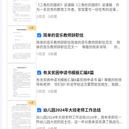
铸、
《三角形的面积》说课稿《三角形的面积》说课稿 作
为一名优秀的教育工作者，常常要写一份优秀的说课
锻、
稿，是说课取得成功的前提。那么什么样的说课稿才是
2
阅读
0
收藏
好的呢？下面是小编整理的《三角形的面积》说课稿，
焊、
希望
付费
切
简单的音乐教师辞职信
简单的音乐教师辞职信简单的音乐教师辞职信范文 简
削
）
单的音乐教师辞职信范文一 尊敬的院系领导： 你们
好!感谢几年来对我的教导、批评和指正。回首三年，满
工
1
阅读
0
收藏
二、强度：
怀感慨!美院的点点滴滴，
艺
有关贫困申请书模板汇编8篇
1、试验方法：
用拉伸试验法
原
有关贫困申请书模板汇编8篇贫困申请书 篇1 尊敬的校领
试样：
理
导和老师： 你们好! 听说学校这次要赞助贫困生，我颇为
感动。 首先，我是一名留守儿童。我的家原本在一个村
长D=10mmL=100mm
7
阅读
0
收藏
庄，
等。
短D=10mmL=50mm
付费
二、
幼儿园2024年大班老师工作总结
.
本
幼儿园2024年大班老师工作总结2024年，我有幸担任一
所幼儿园大班的班主任，这一年对我来说充满了挑战与
课
机遇。通过与孩子们的相处和教学工作，我在这一年里
4
阅读
0
收藏