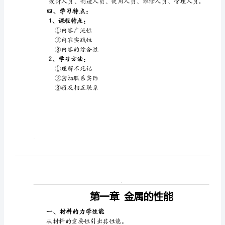
2、热处理：改变材料性能手段。
课
程
二、本课程对人类的重要性：
所
学
内
三、学习的必要性：
容
1、
2、培养人才：
金
属
四、学习特点：
1、课程特点：
材
①内容广泛性
料
②内容实践性
知
③内容的综合性