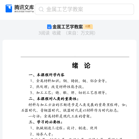
金
金属工艺学教案
属
金属工艺学教案
付费
工
3
阅读
收藏
（
来自
：
万文网
）
艺
学
教
案
.
绪
论
一、本课程所学内容
一、
本