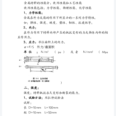
识：
2、学习方法：
钢、
①理解不死记
铸
②密切联系实际
铁、
③顾及相互联系
铜、
铝
合
金
.
等。
2、
热
处
.
理：