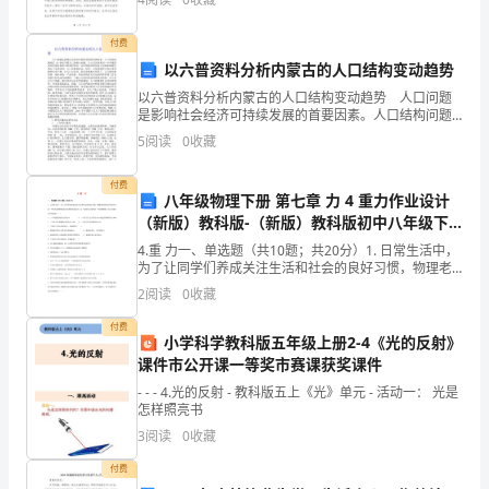
成长了很多，也收获了很多宝贵的经验和教训。在这篇
程
付费
对
以六普资料分析内蒙古的人口结构变动趋势
人
以六普资料分析内蒙古的人口结构变动趋势 人口问题
是影响社会经济可持续发展的首要因素。人口结构问题
将是 21 世纪中国人口的核心问题。人口及其结构对一个
类
5
阅读
0
收藏
区域的经济发展有着相当重要的作用，而区域经济的发
的
付费
八年级物理下册 第七章 力 4 重力作业设计
重
（新版）教科版-（新版）教科版初中八年级下
册物理试题
要
4.重 力一、单选题（共10题；共20分）1. 日常生活中，
为了让同学们养成关注生活和社会的良好习惯，物理老
师倡导同学们对身边一些常见的物理量进行估测的实践
性：
2
阅读
0
收藏
活动，以下是他们交流时的一些估测数据，你认
材
付费
小学科学教科版五年级上册2-4《光的反射》
课件市公开课一等奖市赛课获奖课件
料
- - - 4.光的反射 - 教科版五上《光》单元 - 活动一： 光是
与
怎样照亮书
3
阅读
0
收藏
加
付费
工