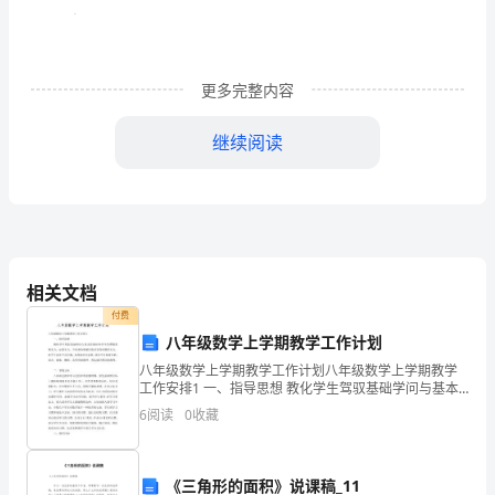
改
变
一、材料的力学性能
材
更多完整内容
从材料的重要性引出其性能。
料
继续阅读
性
1、力学性能：
能
手
段。
相关文档
2、内力：
3、
付费
八年级数学上学期教学工作计划
加
互作用力。
八年级数学上学期教学工作计划八年级数学上学期教学
工作安排1 一、指导思想 教化学生驾驭基础学问与基本
工
3、应力：
单位面积上的内力。
技能培育学生的逻辑思维实力、运算实力、空间观念和
6
阅读
0
收藏
解决简洁实际问题的实力，使学生逐步学
σ=F/S
外力/截面积
工
单位：
艺：
《三角形的面积》说课稿_11