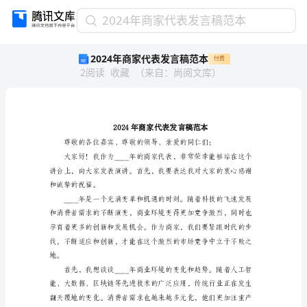
2024
2024年商家代表发言稿范本
年
2024年商家代表发言稿范本
付费
商
2
阅读
收藏
（
来自
：
尚阅文库
）
家
代
表
发
言
稿
范