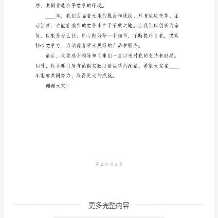
尊
敬
消费者有更好的购物体验。
的
各
位
嘉
宾、
尊
敬
的
领
导、
更多完整内容
亲