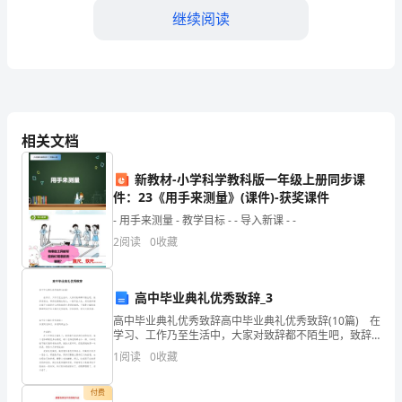
爱
继续阅读
的
同
仁
们：
相关文档
大
新教材-小学科学教科版一年级上册同步课
家
件：23《用手来测量》(课件)-获奖课件
- 用手来测量 - 教学目标 - - 导入新课 - -
好！
2
阅读
0
收藏
我
作
高中毕业典礼优秀致辞_3
高中毕业典礼优秀致辞高中毕业典礼优秀致辞(10篇) 在
为
序，共同营造公平竞争的环境。
学习、工作乃至生活中，大家对致辞都不陌生吧，致辞
受场合、事件的限制比较大，一般不宜太长。其实很多
____
1
阅读
0
收藏
朋友都不太清楚什么样的致辞才是好的致辞，下面
年
付费