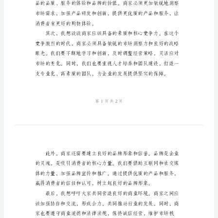
本
和诚挚的祝福。
2024
年
商
家
代
表
地。
发
言
稿
范
本