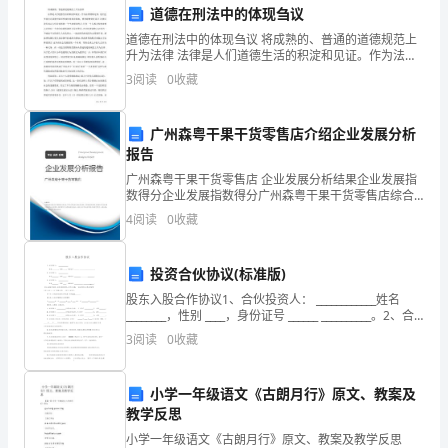
道德在刑法中的体现刍议
的
道德在刑法中的体现刍议 将成熟的、普通的道德规范上
商
升为法律 法律是人们道德生活的积淀和见证。作为法律
的制定者，他们会受到社会道德中新思想或传统观念影
3
阅读
0
收藏
家
响。博登海默曾经说过:法律还没有承认人
代
广州森粤干果干货零售店介绍企业发展分析
报告
表，
广州森粤干果干货零售店 企业发展分析结果企业发展指
非
年能够共同努力，取
数得分企业发展指数得分广州森粤干果干货零售店综合
得分说明：企业发展指数根据企业规模、企业创新、企
4
阅读
0
收藏
常
业风险、企业活力四个维度对企业发展情况进行评价。
谢谢大家！
该企
荣
投资合伙协议(标准版)
幸
股东入股合作协议1、合伙投资人： ____________姓名
________，性别 ____，身份证号 ______ __________。2、合
能
伙投资人： ____________姓名______
3
阅读
0
收藏
够
小学一年级语文《古朗月行》原文、教案及
站
教学反思
在
小学一年级语文《古朗月行》原文、教案及教学反思