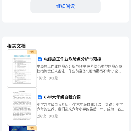
体
继续阅读
会：
四
群
教
相关文档
四、个性培养
付费
育
电缆施工作业危险点分析与预控
活
电缆施工作业危险点分析与预控 序号防范类型危险点预
控措施责任人备注一作业前准备1.现场勘察不清1.1必须
动
核对图纸，勘察现场，查明可能向作业点反送电的电
1
阅读
0
收藏
源，并断开其开关、刀闸。1.2对大型作业及较为复杂
一、
概
小学六年级自我介绍
小学六年级自我介绍 小学六年级自我介绍 导语：小学
述
六年的滋养，我们迎来六年小学的最后一年，成为一名
六年级的“老油条”，以下是的关于小学六年级自我介绍，
四
2
阅读
0
收藏
欢迎阅读。 我姓李名汶，长着淡眉小眼，大大
群
付费