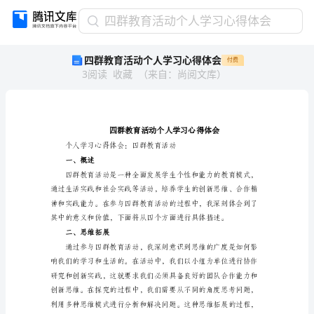
四
四群教育活动个人学习心得体会
群
四群教育活动个人学习心得体会
付费
教
3
阅读
收藏
（
来自
：
尚阅文库
）
育
活
动
个
人
学
习
一、概述