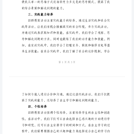
心
得
体
会
二、思维拓展
四
群
教
育
活
动
个