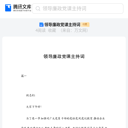
领
领导廉政党课主持词
导
领导廉政党课主持词
付费
廉
4
阅读
收藏
（
来自
：
万文网
）
政
党
课
主
持
词
领