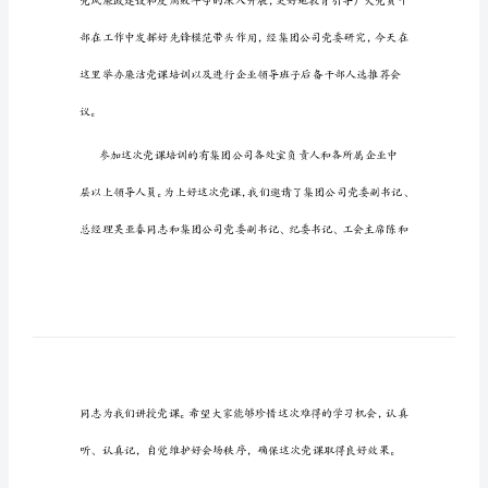
导
篇一
廉
政
党
课
同志们:
主
持
大家下午好!
词
篇
一
同
志
们: