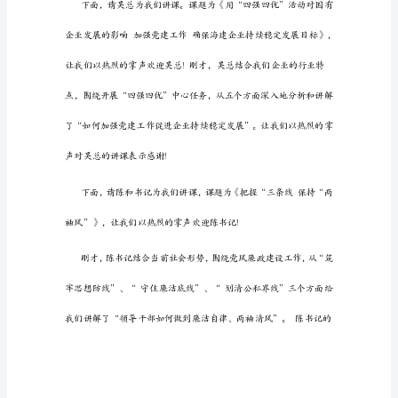
大
家
下
议。
午
好!
为
了
进
一
步
加
强
对