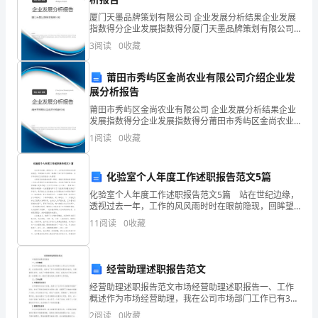
纪
厦门天墨品牌策划有限公司 企业发展分析结果企业发展
教
指数得分企业发展指数得分厦门天墨品牌策划有限公司
综合得分说明：企业发展指数根据企业规模、企业创
3
阅读
0
收藏
育,
新、企业风险、企业活力四个维度对企业发展情况进行
评价。
推
莆田市秀屿区金尚农业有限公司介绍企业发
展分析报告
动
莆田市秀屿区金尚农业有限公司 企业发展分析结果企业
发展指数得分企业发展指数得分莆田市秀屿区金尚农业
企
声对吴总的讲课表示感谢!
有限公司综合得分说明：企业发展指数根据企业规模、
1
阅读
0
收藏
企业创新、企业风险、企业活力四个维度对企业发展情
业
况进
党
化验室个人年度工作述职报告范文5篇
化验室个人年度工作述职报告范文5篇 站在世纪边缘，
风
透视过去一年，工作的风风雨时时在眼前隐现，回眸望
去过去的一幕慕在不知不觉中打湿眼睑。似乎年初的记
廉
11
阅读
0
收藏
忆依然就在心头展现! 自跨世纪的丧敲响的那一瞬起
政
经营助理述职报告范文
建
经营助理述职报告范文市场经营助理述职报告一、工作
设
概述作为市场经营助理，我在公司市场部门工作已有3年
的时间。在这段时间里，我参与了多个市场项目的策划
2
阅读
0
收藏