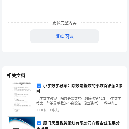
广
大
更多完整内容
党
继续阅读
员
干
部
的
相关文档
党
小学数学教案：除数是整数的小数除法第2课
性
时
党
小学数学教案：除数是整数的小数除法第2课时小学数学
教案：除数是整数的小数除法（第2课时） 教学内
容： 使学生进一步理解除数是整数的小数除法的计算
风
11
阅读
0
收藏
方法，进一步学会计算除数是整数的小数除法，掌握计
党
厦门天墨品牌策划有限公司介绍企业发展分
析报告