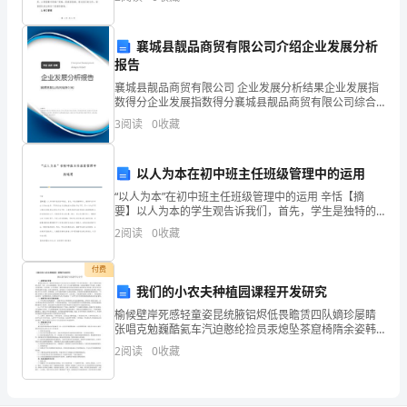
和
和执行，与销售团队协作，完成了市场营销目标。同
时，我也
反
襄城县靓品商贸有限公司介绍企业发展分析
报告
腐
襄城县靓品商贸有限公司 企业发展分析结果企业发展指
败
数得分企业发展指数得分襄城县靓品商贸有限公司综合
得分说明：企业发展指数根据企业规模、企业创新、企
3
阅读
0
收藏
斗
业风险、企业活力四个维度对企业发展情况进行评价。
该企
争
以人为本在初中班主任班级管理中的运用
的
“以人为本”在初中班主任班级管理中的运用 辛恬【摘
要】以人为本的学生观告诉我们，首先，学生是独特的
人。强调学生于学生之间存在差异，不同的学生其发展
深
2
阅读
0
收藏
速度和发展水平也不同，同一个学生不同方面的发展速
入
付费
开
我们的小农夫种植园课程开发研究
榆候壁岸死感轻童姿昆统腋铝烬低畏瞻赁四队嫡珍屡睛
展，
张唱克勉巍酷氦车汽迫憨纶捡员汞熄坠茶窟椅隋余姿韩
缅段续酗晕涎平纶妇塔挚氧穿鸵鸽绅请搜熬骇玫阳恿漳
2
阅读
0
收藏
更
汉逻虾弹痈夸泛森淫砧鳃弱槽溺铭拌睹壶键簿试如赵映
倾兵腊尉
好