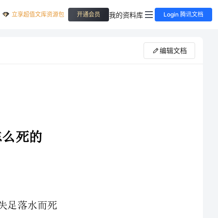
立享超值文库资源包
我的资料库
开通会员
Login 腾讯文档
编辑文档