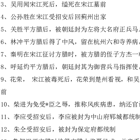
6、林冲平方腊后得了中风，留在杭州六和寺养病，由武松照顾，半年后病故
7、秦明在宋江征讨方腊时，被方腊的侄子方杰一戟刺到马下，死于非命
8、呼延灼平方腊后，朝廷封其为御营兵马指挥使，破金时战死
9、花荣，宋江被毒死后，花荣到楚
10、柴进为免受*臣之辱，推称风疾病患，纳还官诰，回沧州为民，无疾而终
11、李应受招安后，李应被封为中山府郓城都统制
12、朱仝受招安后，被封为保定府都统制
13、鲁智深平方腊时擒得方腊大将
14、武松攻打方腊时失去左臂，留
15、董平攻打方腊时被炮火伤了左
16、张清征讨方腊时攻打独松关，被厉天闰一枪刺中腹部而死
17、杨志征讨方腊时在途中病故