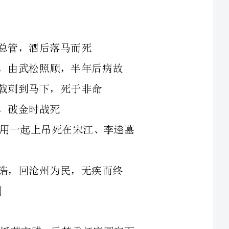
州看视，和吴用一起上吊死在宋江、李逵墓
夏侯成，并亲手抓获方腊，后焚香打座圆寂而
在六和寺照看林冲，后出家成僧，到八十岁死
臂，为救张清，被方腊部将张韬一刀剁成两段