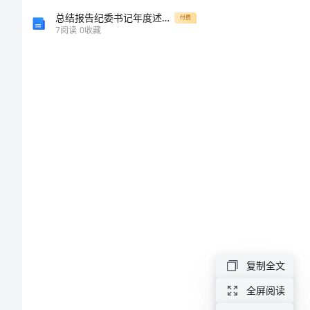
死
总结报告纪委书记年度述职述廉报告
付费
7
阅读
0
收藏
的
水
前
浒
传
108
好
汉
逝
都
去
是
复制全文
怎
全屏阅读
么