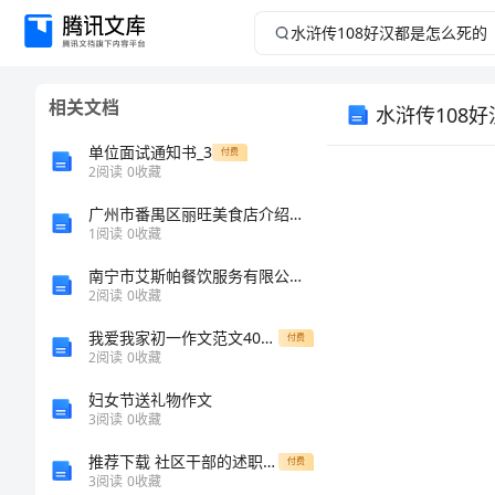
水
浒
相关文档
水浒传108
传
单位面试通知书_3
付费
108
2
阅读
0
收藏
好
广州市番禺区丽旺美食店介绍企业发展分析报告
1
阅读
0
收藏
汉
南宁市艾斯帕餐饮服务有限公司介绍企业发展分析报告
2
阅读
0
收藏
都
我爱我家初一作文范文400字
付费
2
阅读
0
收藏
是
妇女节送礼物作文
怎
3
阅读
0
收藏
推荐下载 社区干部的述职报告开头结尾
付费
么
3
阅读
0
收藏