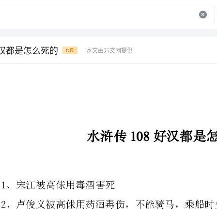
好汉都是怎么死的
本文由万文网提供
付费
水浒传好汉都是怎么死的
108
1、宋江被高俅用毒酒害死
2、卢俊义被高俅用药酒毒伤，不能骑马，乘船时失足落水而死
3、吴用闻宋江死后，缢死在宋江墓前
4、公孙胜在宋江受招安后回蓟州出家
5、关胜平方腊后，被朝廷封为左将大名府正兵马总管，酒后落马而死