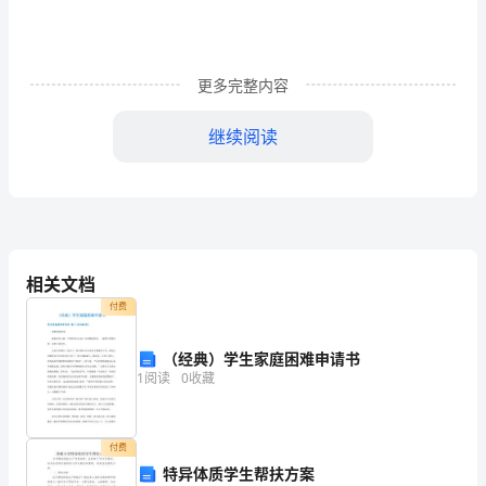
管
理
更多完整内容
岗
岗
继续阅读
位
职责
职责表述：
完成上级交办的其他工作
四
编
权力：
号
1、本岗位工作的直接执行权和对相关工作的建议权
2、有权向领导反映工作中遇到的实
所
相关文档
3、对工作范围内的原始凭证有监督权、检查权
付费
在
4、有会计档案的收集、汇编、整理、保管、归挡权
部
（经典）学生家庭困难申请书
5、对与工作相关的报表、凭证有查阅权
1
阅读
0
收藏
考核指标：
门
1.按照要求保证预算编制的及时性
财
2、每月一次预算分析
付费
务
3、领导交办的其他工作，满意率90%
特异体质学生帮扶方案