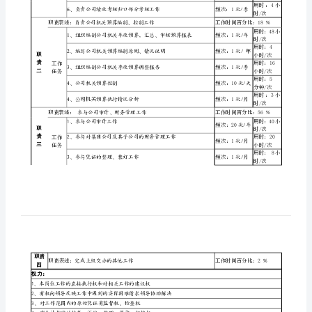
位
直接上级
财务副部长
直接下级
无
说
所辖人员
无
本职：
负责公司预算的编制、控制、报表工作
明
职责与工作任务：
职责表述：
负责公司预算编制、控制工作
书
1
、起草预算编制方案
某
2
啤
职
3
、编写预算编制原则、情况说明
酒
责
工作
一
任务
企
4
、组织编制季度预算调整报告
业
5
、预算执行情况分析
预
6
、负责公司绩效考核归口部分考核工作
算
职责表述：
负责公司机关预算编制、控制工作