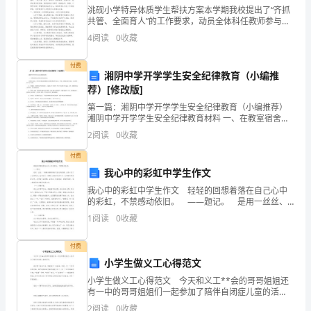
工作协作关系：
洮砚小学特异体质学生帮扶方案本学期我校提出了“齐抓
部
共管、全面育人”的工作要求，动员全体科任教师参与学
内部协调关系
生教育和管理，特制定此帮扶方案。一、帮扶对象结对
岗
4
阅读
0
收藏
外部协调关系
帮扶特殊生。“特殊生”一般指身心条件或家庭等环境因素
位
任职资格：
付费
湘阴中学开学学生安全纪律教育（小编推
教育水平
专科
定
荐）[修改版]
专业
财会专业
第一篇：湘阴中学开学学生安全纪律教育（小编推荐）
员
工作经验
3年
湘阴中学开学学生安全纪律教育材料 一、在教室宿舍内
活动应怎样注意安全 在教室内活动，还有许多看起来细
1
2
阅读
0
收藏
能力要求
微的小事情值得同学们注意，否则，同样容易发生危
书写正规、规范。
险。这
人
付费
个性特征
我心中的彩虹中学生作文
生理特征
无要求
直
我心中的彩虹中学生作文 轻轻的回想着落在自己心中
的彩虹，不禁感动依旧。 ——题记。 是用一丝丝、
所需培训
接
时
一缕缕亲情的烟拉近彼此的距离，点燃心灵于心灵的明
1
阅读
0
收藏
灯；是在经历一番劈天盖地的风雨之后，所领略到那
工作特点：
上
工作场所
有安全保护措施的室内办公室、经常
付费
级
小学生做义工心得范文
工作方式
坐
财
小学生做义工心得范文 今天和义工**会的哥哥姐姐还
工作时间特征
正常工作时间，月初月末需要加班
有一中的哥哥姐姐们一起参加了陪伴自闭症儿童的活
工作环境
一般工作环境
务
动。 我们带了绘画工具，陪着他们一起画画，剪纸，
2
阅读
0
收藏