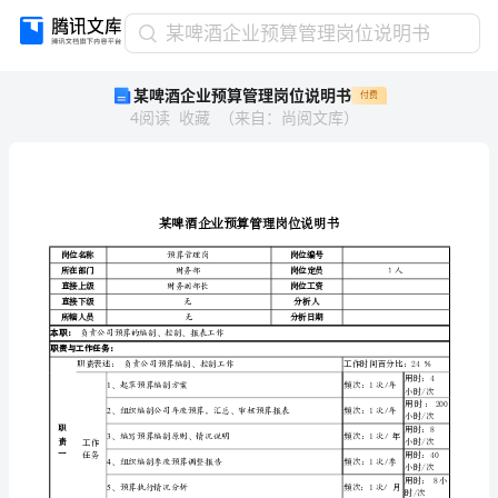
某
某啤酒企业预算管理岗位说明书
啤
某啤酒企业预算管理岗位说明书
付费
酒
4
阅读
收藏
（
来自
：
尚阅文库
）
企
业
预
算
管
理
岗位名称
预算管理岗
岗
所在部门
财务部