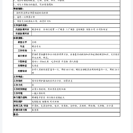
管
1
理
2
、编写公司机关预算编制原则、情况说明
职
岗
责
工作
3
、组织编制公司机关季度预算调整报告
位
二
任务
说
4
、公司机关预算控制
明
4
公司机关
、预算执行情况分析
书
职责表述：
参与公司审计、财务管理工作
1、参与公司审计工作
岗
职
位
责
工作
三
任务
名
3
、参与凭证的整理、装订工作
称
预
算