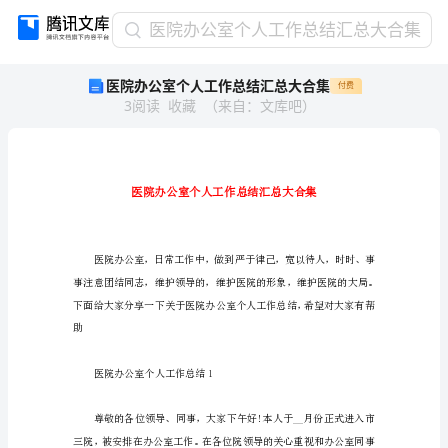
医
医院办公室个人工作总结汇总大合集
院
医院办公室个人工作总结汇总大合集
付费
办
3
阅读
收藏
（
来自
：
文库吧
）
公
室
个
人
工
作
总