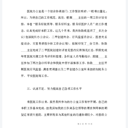
个
人
工
作
总
结
汇
总
大
合
集
医