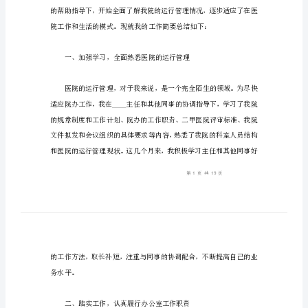
结
汇
总
助
大
合
医院办公室个人工作总结1
集
医
院
办
公
室