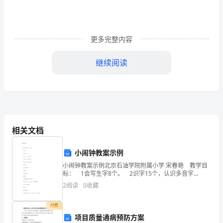
院
办
公
更多完整内容
室，
继续阅读
日
常
务水平。
工
作
相关文档
中，
小闹钟教案示例
做
小闹钟教案示例北京石油学院附属小学 宋春艳 教学目
到
标： 1会写生字8个。 2识字15个，认识多音字
“行”。 3熟读课文，回答课后问题。 4通过讨论，体会
2
阅读
0
收藏
时间的珍贵。 教学重点：
严
付费
于
项目质量通病预防方案