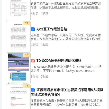
律
新建宝迪产业一体化项目三标段质量通病专项治理方案
为进一步提高本工程工程质量，克服质量通病质量缺
己，
陷，规范项目工程质量通病防治工作，根据公司相关要
2
阅读
0
收藏
求及本工程的实际情况，特制定下面质量通病治理措施
宽
付费
以
办公室工作经验总结
待
办公室工作经验总结 几年来的工作实践，使我深深体
会到，作为办公室主任，，要充分认识办公室工作的重
要地位和作用，自觉增强服务工作的主动性。办公室作
人，
2
阅读
0
收藏
为承上启下，联系八方的运转枢纽，一定要适应新形势
的需
时
付费
TD-SCDMA无线网络优化概述
时、
- TD-SCDMA无线网络优化概述（TD-PX09.001） - - 培
事
训讲师： 李率信 E－mail：lsx@yakoovation.com
8
阅读
0
收藏
事
开、平安医院等工作。
注
付费
江苏南通启东市海关协管员招考聘用5人模拟
考试练习卷含答案4
意
江苏南通启东市海关协管员招考聘用5人模拟考试练习卷
团
含答案答题时间：120分钟 试卷总分：100分 试卷试
题：共200题题型单选题多选题填空题判断题简答题公文