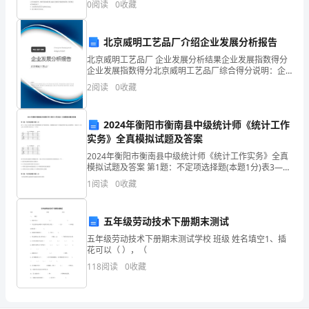
0
阅读
0
收藏
结
写作合计统分人得分一.单选题(共10
同
北京威明工艺品厂介绍企业发展分析报告
志，
北京威明工艺品厂 企业发展分析结果企业发展指数得分
企业发展指数得分北京威明工艺品厂综合得分说明：企
维
业发展指数根据企业规模、企业创新、企业风险、企业
2
阅读
0
收藏
活力四个维度对企业发展情况进行评价。该企业的综合
评价
护
2024年衡阳市衡南县中级统计师《统计工作
领
实务》全真模拟试题及答案
导
2024年衡阳市衡南县中级统计师《统计工作实务》全真
模拟试题及答案 第1题：不定项选择题(本题1分)表3—2
的，
是已公布的2006年我国国际收支平衡表简表，请根据此
1
阅读
0
收藏
表在下列备选答案中选出正确答案。(200
维
五年级劳动技术下册期末测试
护
五年级劳动技术下册期末测试学校 班级 姓名填空1、插
医
花可以（ ），（
118
阅读
0
收藏
院
的