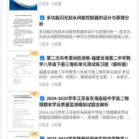
有限公司综合得分说明：企业发展指数根据企业规模、
将
2
阅读
0
收藏
企业创新、企业风险、企业活力四个维度对企业发展情
况进
我
多功能闪光刮水间歇控制器的设计与原理分
析
们
多功能闪光刮水间歇控制器的设计与原理分析一. 前言闪
紧
光刮水间歇控制器是一种可以控制车辆前挡风玻璃上刮
水器旋转方式的装置。它的主要作用是确保驾驶员视线
1
阅读
0
收藏
的清晰度，从而减少交通事故的发生率。随着科技的发
紧
展，
付费
第二次月考滚动检测卷-福建龙海第二中学数
相
学八年级下册三角形单元测试练习题（解析版）
连。
福建龙海第二中学数学八年级下册三角形单元测试 考试
时间：90分钟；命题人：教研组考生注意：1、本卷分第
那
I卷（选择题）和第Ⅱ卷（非选择题）两部分，满分100
2
阅读
0
收藏
分，考试时间90分钟2、答卷前，考生务必用0.
友
付费
2024-2025学年江苏省东海高级中学高二物
谊
理期末学业质量监测模拟试题含解析
是？
2024-2025学年江苏省东海高级中学高二物理期末学业
质量监测模拟试题含解析一、单选题（本题共6小题，每
题4分，共24分）1、如图所示，平行板电容器经开关S
是
0
阅读
0
收藏
与电池连接，a处有一带电的小液滴，S闭合后
抚
付费
2023-2024学年陕西延安市实验中学数学八