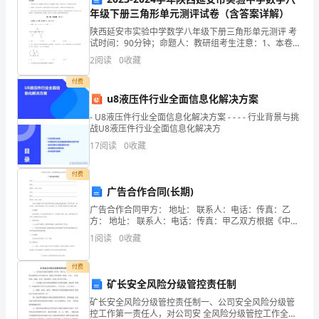
年级下册三角形单元测评试卷（含答案详解）
慰，
陕西延安市实验中学数学八年级下册三角形单元测评 考
是
试时间：90分钟；命题人：教研组考生注意：1、本卷分
第I卷（选择题）和第Ⅱ卷（非选择题）两部分，满分100
2
阅读
0
收藏
问
分，考试时间90分钟2、答卷前，考生务必用0
付费
候，
u8液压件行业全面信息化解决方案
是
- U8液压件行业全面信息化解决方案 - - - - 行业背景与挑
战U8液压件行业全面信息化解决方
劝
17
阅读
0
收藏
说……
付费
广告合作合同(长期)
广告合作合同甲方： 地址： 联系人：电话：传真：乙
记
方： 地址： 联系人：电话：传真：甲乙双方根据《中华
人民共和国合同法》及相关的法律法规，本着平等合
得
1
阅读
0
收藏
作、 诚实守信、互惠互利的原则，经中乙双方协商一
致，
一
付费
矿长安全风险分级管控责任制
个
矿长安全风险分级管控责任制一、公司安全风险分级管
阳
控工作第一责任人，对公司安 全风险分级管控工作全面