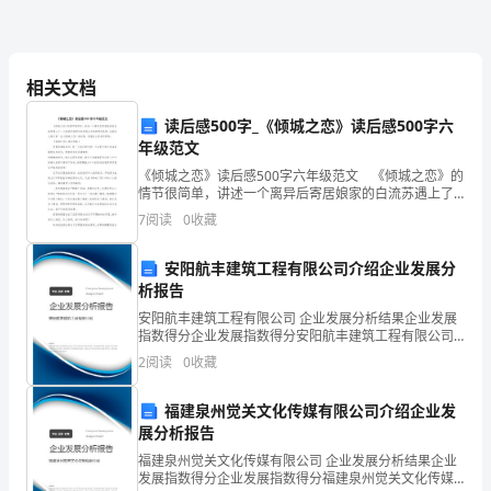
是
缘
分
相关文档
于新田，现读观澜中学。
将
读后感500字_《倾城之恋》读后感500字六
年级范文
我
《倾城之恋》读后感500字六年级范文 《倾城之恋》的
情节很简单，讲述一个离异后寄居娘家的白流苏遇上了
们
一个热爱风花雪月的花花公子范柳原的故事。这里给大
7
阅读
0
收藏
家分享一些《倾城之恋》读后感，希望对大家有所帮
带
助。
安阳航丰建筑工程有限公司介绍企业发展分
到
析报告
一
安阳航丰建筑工程有限公司 企业发展分析结果企业发展
指数得分企业发展指数得分安阳航丰建筑工程有限公司
起，
综合得分说明：企业发展指数根据企业规模、企业创
2
阅读
0
收藏
新、企业风险、企业活力四个维度对企业发展情况进行
评价。
是
福建泉州觉关文化传媒有限公司介绍企业发
友
展分析报告
福建泉州觉关文化传媒有限公司 企业发展分析结果企业
谊
发展指数得分企业发展指数得分福建泉州觉关文化传媒