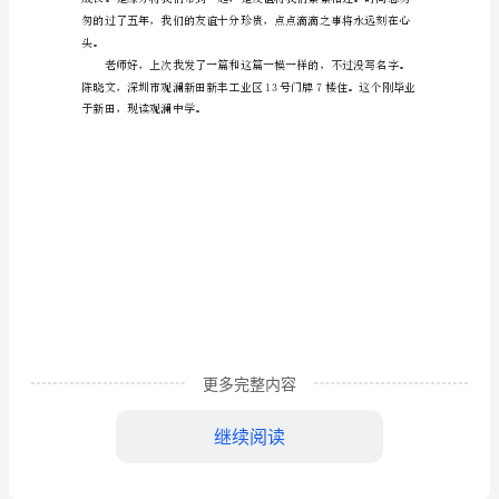
最
美
的
伞
作
文
我的视线里。
有
人
曾
更多完整内容
经
说
继续阅读
过：
头。