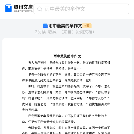
雨
雨中最美的伞作文
中
雨中最美的伞作文
付费
最
2
阅读
收藏
（
来自
：
贤阅文档
）
美
的
伞
作
文
雨
中