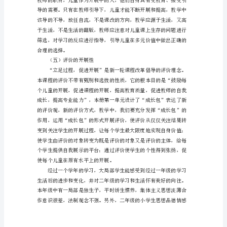
与
（二）活动的有效性
生
活》
教
学
方
案
（三）学生的主体性
向
学
生
传
授