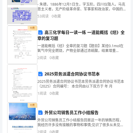
- 朱德，1886年12月1日生，字玉阶。四川仪陇人。马克
根
思主义者，无产阶级革命家、军事家和政治家，中国的
合理的选择。
杰出领导人。1955年被授予中华人民共和国元帅军衔。
本
53
阅读
0
收藏
曾获一级八一勋章、一级独立自由勋章、
（五）评价的开展性
技
付费
高三化学每日一读一练 一道能概括《烃》全
能、
章的复习题
一道能概括《烃》全章的复习题【题目】某烃0.1mol在
技
氧气中完全燃烧，产物全部通过浓硫酸，结果增重
9.0g，试推导出可能的烃，并写出所有同分异构体的结
巧，
2
阅读
0
收藏
构简式和名称。解析：设烃的分子式为CxHy，据题意
开
2025劳务派遣合同协议书范本
展
2025劳务派遣合同协议书范本劳务派遣合同协议书范本
（2025）合同编号： 本合同由以下双方于 年 月
学
1
阅读
0
收藏
生
付费
的
外贸公司销售员工作小结报告
智
外贸公司销售员工作小结报告回首这一年的销售历程，
我经历许多没有接触的事物和事情;见识了很多从未见识
使每个儿童在原有水平上的开展。
力
过新鲜;似乎从一开始，新年带来的一切都是新发展、新
2
阅读
0
收藏