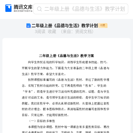
二
二年级上册《品德与生活》教学计划
年
二年级上册《品德与生活》教学计划
付费
级
3
阅读
收藏
（
来自
：
贤阅文档
）
上
册
《品
德
与
生
活》