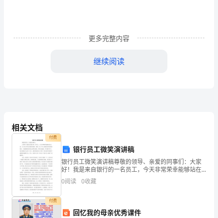
系
统
更多完整内容
的
科
继续阅读
学
知
学生自主学习，自我建构。
识，
（四）教师的指导性
训
相关文档
付费
练
银行员工微笑演讲稿
学
银行员工微笑演讲稿尊敬的领导、亲爱的同事们：大家
好！我是来自银行的一名员工，今天非常荣幸能够站在
生
这里，与大家分享有关微笑的演讲。微笑，是一种人类
0
阅读
0
收藏
最美好的表情和语言，它能够使我们的生活更加美好，
形
更具正能
付费
成
回忆我的母亲优秀课件