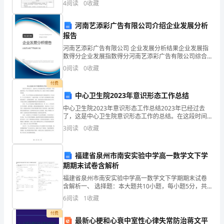
法》
4
阅读
0
收藏
第五条、劳动合同的履行和变更
教科书科学课四年级上册第四单元《我们的身体》第二
节
及
河南艺添彩广告有限公司介绍企业发展分析
有
报告
河南艺添彩广告有限公司 企业发展分析结果企业发展指
关
数得分企业发展指数得分河南艺添彩广告有限公司综合
得分说明：企业发展指数根据企业规模、企业创新、企
0
阅读
0
收藏
法
业风险、企业活力四个维度对企业发展情况进行评价。
该企
采用书面形式。
付费
律、
中心卫生院2023年意识形态工作总结
法
中心卫生院2023年意识形态工作总结2023年已经过去
了，这是中心卫生院意识形态工作的总结。在这段时间
规
里，中心卫生院注重了意识形态工作，促进了全体员工
3
阅读
0
收藏
的团结和发展。首先，中心卫生院充分认识到意识形态
和
对
福建省泉州市南安实验中学高一数学文下学
规
期期末试卷含解析
定，
福建省泉州市南安实验中学高一数学文下学期期末试卷
含解析一、 选择题：本大题共10小题，每小题5分，共
按
50分。在每小题给出的四个选项中，只有是一个符合题
6
阅读
1
收藏
目要求的1. 设是上的任意函数，则下列叙述正确的是
照
付费
最新心梗和心衰中室性心律失常防治蒋文平