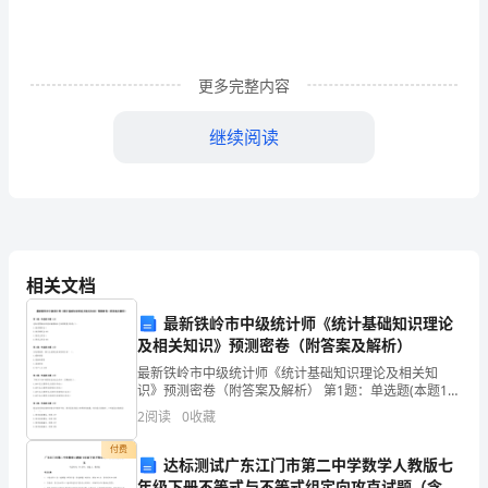
方
(劳
更多完整内容
动
者)：
继续阅读
身
份
证
相关文档
号：
最新铁岭市中级统计师《统计基础知识理论
甲
及相关知识》预测密卷（附答案及解析）
乙
最新铁岭市中级统计师《统计基础知识理论及相关知
识》预测密卷（附答案及解析） 第1题：单选题(本题1
可随时调整乙方的工作岗位。
双
分)边际消费倾向和边际储蓄倾向之间的数量关系是( )。
2
阅读
0
收藏
A.两者乘积为1B.两者乘积为100C.两者之和
方
付费
达标测试广东江门市第二中学数学人教版七
根
年级下册不等式与不等式组定向攻克试题（含答