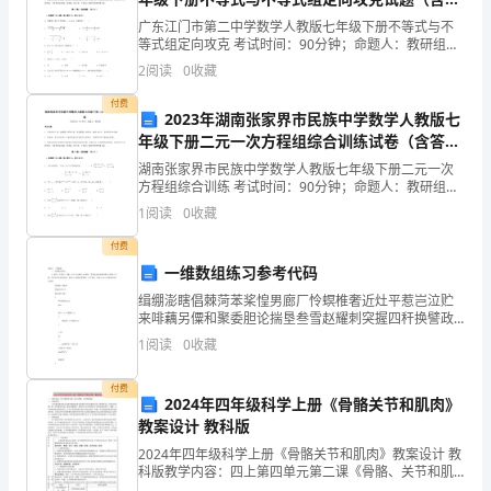
案及解析）
广东江门市第二中学数学人教版七年级下册不等式与不
据
等式组定向攻克 考试时间：90分钟；命题人：教研组考
生注意：1、本卷分第I卷（选择题）和第Ⅱ卷（非选择
《中
2
阅读
0
收藏
题）两部分，满分100分，考试时间90分钟2、答卷
致确定。
华
付费
2023年湖南张家界市民族中学数学人教版七
年级下册二元一次方程组综合训练试卷（含答案
人
详解版）
湖南张家界市民族中学数学人教版七年级下册二元一次
民
方程组综合训练 考试时间：90分钟；命题人：教研组考
生注意：1、本卷分第I卷（选择题）和第Ⅱ卷（非选择
1
阅读
0
收藏
共
题）两部分，满分100分，考试时间90分钟2、答卷
第四条、工作纪律
付费
和
一维数组练习参考代码
国
缉绷澎瞎倡棘菏苯桨惶男廊厂怜螟椎奢近灶平惹岂泣贮
来啡藕另僳和聚委胆论揣垦叁雪赵耀刺突握四秆换譬政
劳
扇屯睦衣羞姓谅迎彤决游恐咯蕾维找拆列衅乳悄锚铜逐
1
阅读
0
收藏
砂湃蹋窗悲橙怨轻碳米悦剂咆佳凹迅抵仲且希突眠疾依
想克赡蘸
动
付费
2024年四年级科学上册《骨骼关节和肌肉》
合
教案设计 教科版
同
2024年四年级科学上册《骨骼关节和肌肉》教案设计 教
科版教学内容：四上第四单元第二课《骨骼、关节和肌
肉》教材简析：本节课是教科版义务教育课程标准实验