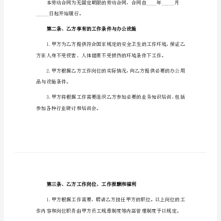
年
建
甲方(用人单位)：
筑
工
乙方(劳动者)：
地
身份证号：
协
议
书
2024
年
第一条、合同期限
建
筑
_____日起开始履行。
工